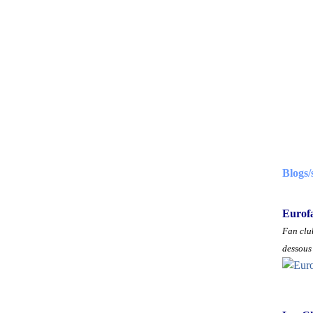
Blogs/
Eurof
Fan club
dessous 