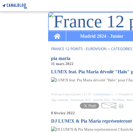
Home
Madrid 2024 - Junior
FRANCE 12 POINTS - EUROVISION
>
CATEGORIES
pia maria
11 mars 2022
LUM!X feat. Pia Maria dévoilé "Halo" p
Posté par France12points à 21:37 -
Commentaires [
…
]
- Permalien [
Tags:
Autriche
,
Eurovision 2022
,
Autriche 2022
,
Pia Maria
,
Halo
8 février 2022
DJ LUM!X & Pia Maria représenteront l