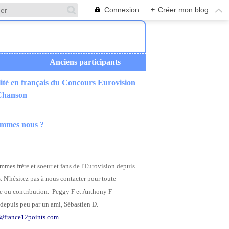
Connexion
+
Créer mon blog
Anciens participants
ité en français du Concours Eurovision
 Chanson
ommes nous ?
mes frère et soeur et fans de l'Eurovision depuis
. N'hésitez pas à nous contacter pour toute
 ou contribution. Peggy F et Anthony F
depuis peu par un ami, Sébastien D.
@france12points.com