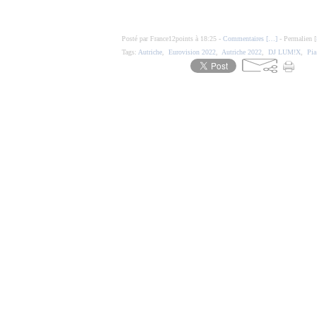
Posté par France12points à 18:25 -
Commentaires [
…
]
- Permalien [
Tags:
Autriche
,
Eurovision 2022
,
Autriche 2022
,
DJ LUM!X
,
Pia