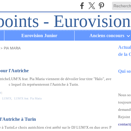
Eurovision Junior
Anciens concours
Actual
>
PIA MARIA
de la
.
our l'Autriche
Qui s
LUM!X feat. Pia Maria viennent de dévoiler leur titre "Halo", ave
c lequel ils représenteront l'Autriche à Turin.
#
]
Nous som
,
LUM!X
,
LUM!X feat. Pia Maria
toujours
demande
Rejoint 
'Autriche à Turin
contact
Le choix autrichien s'est arrêté sur le DJ LUM!X en duo avec P