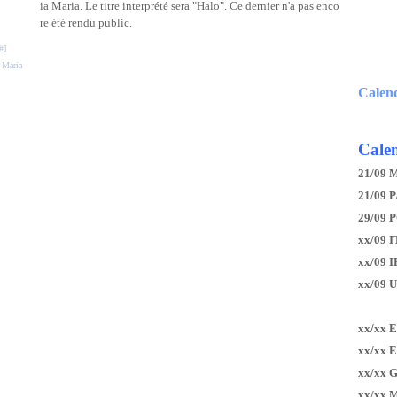
ia Maria. Le titre interprété sera "Halo". Ce dernier n'a pas enco
re été rendu public.
#
]
 Maria
Calen
Calen
21/09 
21/09 P
29/09 
xx/09 I
xx/09 
xx/09 
xx/xx 
xx/xx 
xx/xx 
xx/xx 