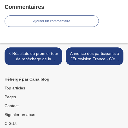
Commentaires
Ajouter un commentaire
< Résultats du premier tour
Annonce des participants à
de repêchage de la
"Eurovision France - C'est
présélection norvégienne
vous qui décidez!" le 16
février >
Hébergé par Canalblog
Top articles
Pages
Contact
Signaler un abus
C.G.U.