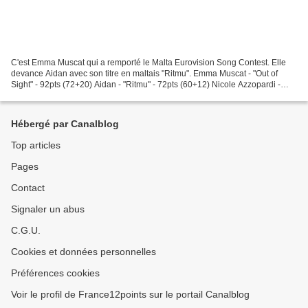
C'est Emma Muscat qui a remporté le Malta Eurovision Song Contest. Elle
devance Aidan avec son titre en maltais "Ritmu". Emma Muscat - "Out of
Sight" - 92pts (72+20) Aidan - "Ritmu" - 72pts (60+12) Nicole Azzopardi -
"Into the Fire" - 36pts (31+5) Norbert...
Hébergé par Canalblog
Top articles
Pages
Contact
Signaler un abus
C.G.U.
Cookies et données personnelles
Préférences cookies
Voir le profil de France12points sur le portail Canalblog