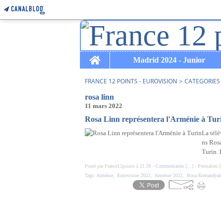
Home
Madrid 2024 - Junior
FRANCE 12 POINTS - EUROVISION
>
CATEGORIES
rosa linn
11 mars 2022
Rosa Linn représentera l'Arménie à Tur
La télé
ns Ros
Turin. 
Posté par France12points à 21:39 -
Commentaires [
…
]
- Permalien [
Tags:
Arménie
,
Eurovision 2022
,
Arménie 2022
,
Rosa Kostandya