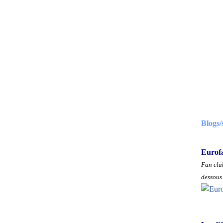
Blogs/
Eurof
Fan club
dessous 