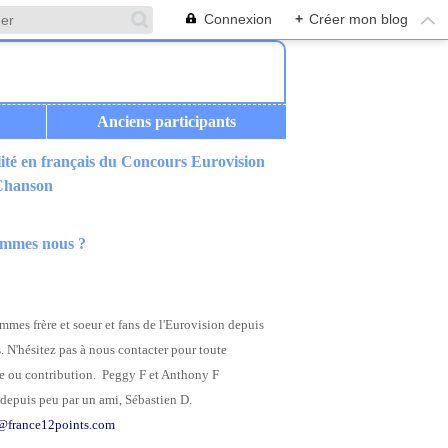
Connexion
+
Créer mon blog
Anciens participants
ité en français du Concours Eurovision
 Chanson
ommes nous ?
mes frère et soeur et fans de l'Eurovision depuis
. N'hésitez pas à nous contacter pour toute
 ou contribution. Peggy F et Anthony F
depuis peu par un ami, Sébastien D.
@france12points.com