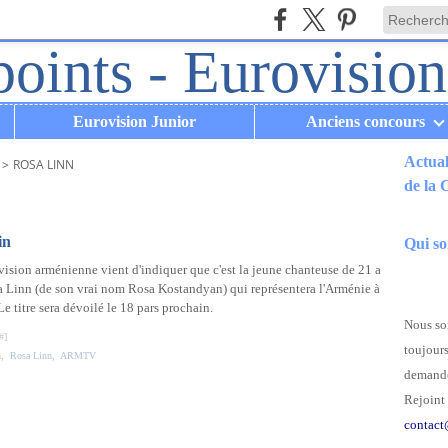
Eurovision Junior
Anciens concours
Actual
>
ROSA LINN
de la
.
in
Qui s
vision arménienne vient d'indiquer que c'est la jeune chanteuse de 21 a
a Linn (de son vrai nom Rosa Kostandyan) qui représentera l'Arménie à
Le titre sera dévoilé le 18 pars prochain.
Nous som
#
]
toujours
n
,
Rosa Linn
,
ARMTV
demande
Rejoint 
contact