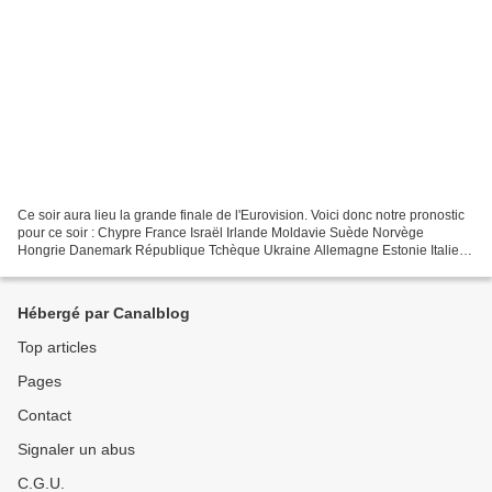
Ce soir aura lieu la grande finale de l'Eurovision. Voici donc notre pronostic
pour ce soir : Chypre France Israël Irlande Moldavie Suède Norvège
Hongrie Danemark République Tchèque Ukraine Allemagne Estonie Italie
Bulgarie Finlande Lituanie Australie...
Hébergé par Canalblog
Top articles
Pages
Contact
Signaler un abus
C.G.U.