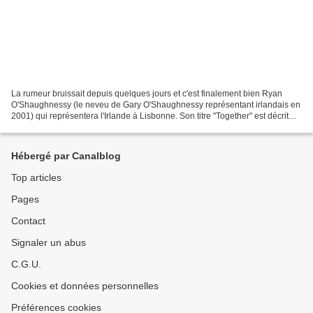
La rumeur bruissait depuis quelques jours et c'est finalement bien Ryan
O'Shaughnessy (le neveu de Gary O'Shaughnessy représentant irlandais en
2001) qui représentera l'Irlande à Lisbonne. Son titre "Together" est décrit
comme un retour aux sources pour...
Hébergé par Canalblog
Top articles
Pages
Contact
Signaler un abus
C.G.U.
Cookies et données personnelles
Préférences cookies