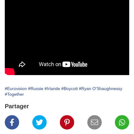
#Eurovision
#Russie
#Irlande
#Boycott
#Ryan O'Shaughnessy
#Together
Partager