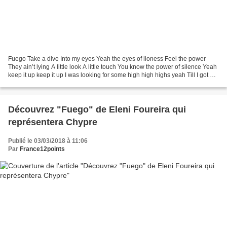
Fuego Take a dive Into my eyes Yeah the eyes of lioness Feel the power
They ain’t lying A little look A little touch You know the power of silence Yeah
keep it up keep it up I was looking for some high high highs yeah Till I got a
doze of you U got me...
Découvrez "Fuego" de Eleni Foureira qui
représentera Chypre
Publié le 03/03/2018 à 11:06
Par
France12points