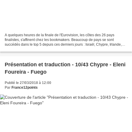
A quelques heures de la finale de l'Eurovision, les côtes des 26 pays
finalistes, s'affinent chez les bookmakers. Beaucoup de pays se sont
succédés dans le top 5 depuis ces derniers jours : Israël, Chypre, Irlande,
France, Australie, République Tchèque,...
Présentation et traduction - 10/43 Chypre - Eleni
Foureira - Fuego
Publié le 27/03/2018 à 12:00
Par
France12points