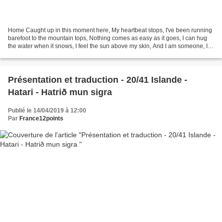
Home Caught up in this moment here, My heartbeat stops, I've been running
barefoot to the mountain tops, Nothing comes as easy as it goes, I can hug
the water when it snows, I feel the sun above my skin, And I am someone, I
am someone, You took pulled...
Présentation et traduction - 20/41 Islande -
Hatari - Hatrið mun sigra
Publié le 14/04/2019 à 12:00
Par
France12points