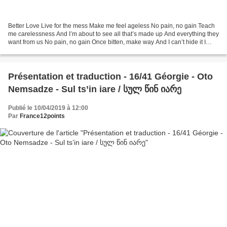
Better Love Live for the mess Make me feel ageless No pain, no gain Teach
me carelessness And I’m about to see all that’s made up And everything they
want from us No pain, no gain Once bitten, make way And I can’t hide it I
won’t fight this Yearning feeling...
Présentation et traduction - 16/41 Géorgie - Oto
Nemsadze - Sul ts’in iare / სულ წინ იარე
Publié le 10/04/2019 à 12:00
Par
France12points