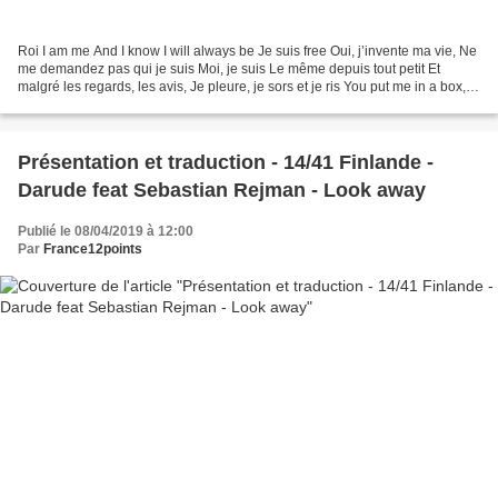
Roi I am me And I know I will always be Je suis free Oui, j’invente ma vie, Ne
me demandez pas qui je suis Moi, je suis Le même depuis tout petit Et
malgré les regards, les avis, Je pleure, je sors et je ris You put me in a box,
Want me to be like you...
Présentation et traduction - 14/41 Finlande -
Darude feat Sebastian Rejman - Look away
Publié le 08/04/2019 à 12:00
Par
France12points