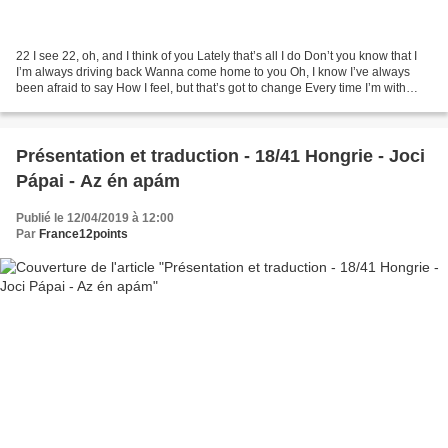
22 I see 22, oh, and I think of you Lately that’s all I do Don’t you know that I
I’m always driving back Wanna come home to you Oh, I know I’ve always
been afraid to say How I feel, but that’s got to change Every time I’m with
somebody I’m confusing them...
Présentation et traduction - 18/41 Hongrie - Joci
Pápai - Az én apám
Publié le 12/04/2019 à 12:00
Par
France12points