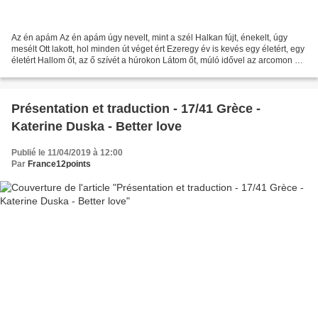
Az én apám Az én apám úgy nevelt, mint a szél Halkan fújt, énekelt, úgy
mesélt Ott lakott, hol minden út véget ért Ezeregy év is kevés egy életért, egy
életért Hallom őt, az ő szívét a húrokon Látom őt, múló idővel az arcomon Az
ő hitét büszkeség vallanom...
Présentation et traduction - 17/41 Grèce -
Katerine Duska - Better love
Publié le 11/04/2019 à 12:00
Par
France12points