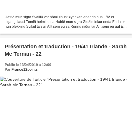
Hatrið mun sigra Svallið var hömlulaust Þynnkan er endalaus Lífið er
tilgangslaust Tómið heimtir alla Hatrið mun sigra Gleðin tekur enda Enda er
hún blekking Svikul tálsýn Allt sem ég sá Runnu niður tár Allt sem ég gaf Eitt
sinn gaf Ég gaf þér allt Alhliða...
Présentation et traduction - 19/41 Irlande - Sarah
Mc Ternan - 22
Publié le 13/04/2019 à 12:00
Par
France12points