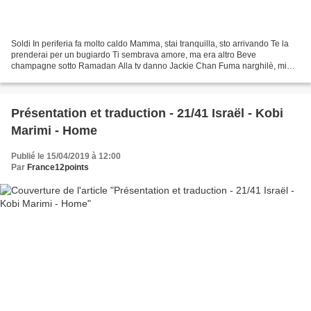
Soldi In periferia fa molto caldo Mamma, stai tranquilla, sto arrivando Te la
prenderai per un bugiardo Ti sembrava amore, ma era altro Beve
champagne sotto Ramadan Alla tv danno Jackie Chan Fuma narghilè, mi
chiede come va Mi chiede come va, come va,...
Présentation et traduction - 21/41 Israël - Kobi
Marimi - Home
Publié le 15/04/2019 à 12:00
Par
France12points