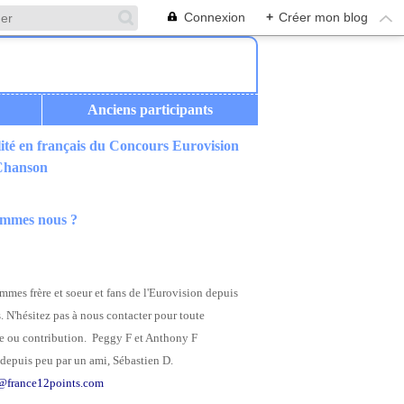
Connexion
+
Créer mon blog
Anciens participants
ité en français du Concours Eurovision
 Chanson
ommes nous ?
mes frère et soeur et fans de l'Eurovision depuis
. N'hésitez pas à nous contacter pour toute
 ou contribution. Peggy F et Anthony F
depuis peu par un ami, Sébastien D.
@france12points.com