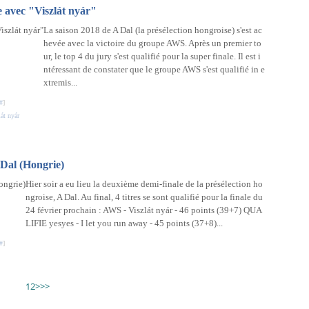
 avec "Viszlát nyár"
La saison 2018 de A Dal (la présélection hongroise) s'est ac
hevée avec la victoire du groupe AWS. Après un premier to
ur, le top 4 du jury s'est qualifié pour la super finale. Il est i
ntéressant de constater que le groupe AWS s'est qualifié in e
xtremis...
#
]
lát nyár
 Dal (Hongrie)
Hier soir a eu lieu la deuxième demi-finale de la présélection ho
ngroise, A Dal. Au final, 4 titres se sont qualifié pour la finale du
24 février prochain : AWS - Viszlát nyár - 46 points (39+7) QUA
LIFIE yesyes - I let you run away - 45 points (37+8)...
#
]
1
2
>
>>