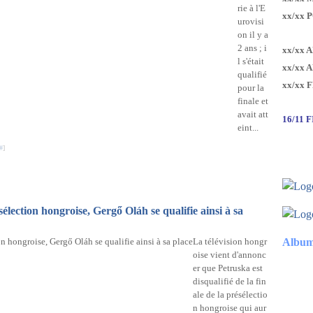
rie à l'E
xx/xx 
urovisi
on il y a
2 ans ; i
xx/xx 
l s'était
xx/xx 
qualifié
xx/xx 
pour la
finale et
avait att
16/11 
eint...
#
]
ésélection hongroise, Gergő Oláh se qualifie ainsi à sa
La télévision hongr
Album
oise vient d'annonc
er que Petruska est
disqualifié de la fin
ale de la présélectio
n hongroise qui aur