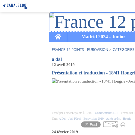
Home
Madrid 2024 - Junior
FRANCE 12 POINTS - EUROVISION
>
CATEGORIES
a dal
12 avril 2019
Présentation et traduction - 18/41 Hongr
Posté par France12points à 12:00 -
Commentaires [
…
]
- Permalien [
Tags:
A Dal
,
Joci Pápai
,
Eurovision 2019
,
Az én apám
,
Honrie
24 février 2019