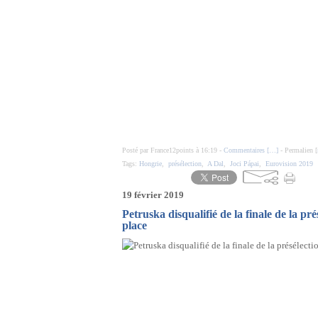
Posté par France12points à 16:19 -
Commentaires [
…
]
- Permalien [
Tags:
Hongrie
,
présélection
,
A Dal
,
Joci Pápai
,
Eurovision 2019
19 février 2019
Petruska disqualifié de la finale de la pr
place