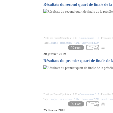
Résultats du second quart de finale de la
Posté par France12points à 11:03 -
Commentaires [
…
]
- Permalien [
Tags:
Hongrie
,
présélection
,
A Dal
,
Eurovision 2019
20 janvier 2019
Résultats du premier quart de finale de l
Posté par France12points à 13:58 -
Commentaires [
…
]
- Permalien [
Tags:
Hongrie
,
présélection
,
A Dal
,
Eurovision 2019
,
présélectio
25 février 2018