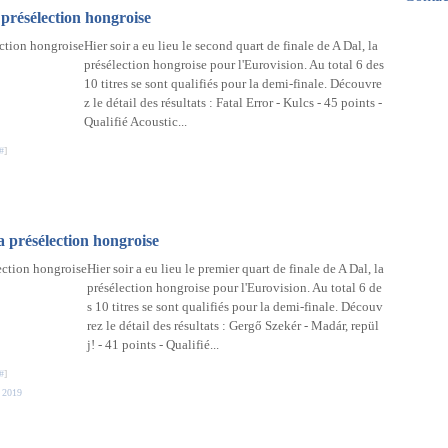
Mar
Avri
Mai
 présélection hongroise
Févr
Mar
Hier soir a eu lieu le second quart de finale de A Dal, la
Janv
Févr
présélection hongroise pour l'Eurovision. Au total 6 des
Janv
10 titres se sont qualifiés pour la demi-finale. Découvre
z le détail des résultats : Fatal Error - Kulcs - 45 points -
Qualifié Acoustic...
#
]
a présélection hongroise
Hier soir a eu lieu le premier quart de finale de A Dal, la
présélection hongroise pour l'Eurovision. Au total 6 de
s 10 titres se sont qualifiés pour la demi-finale. Découv
rez le détail des résultats : Gergő Szekér - Madár, repül
j! - 41 points - Qualifié...
#
]
n 2019