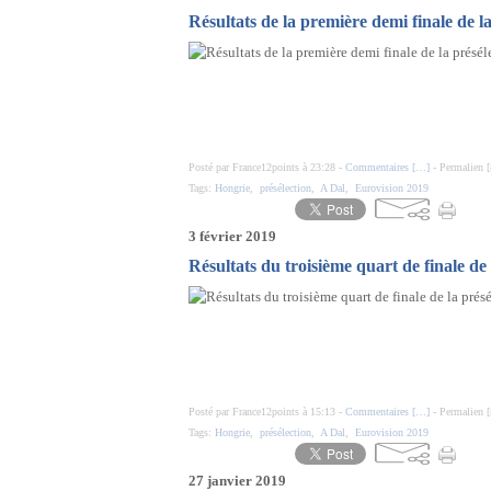
Résultats de la première demi finale de l
Posté par France12points à 23:28 -
Commentaires [
…
]
- Permalien [
Tags:
Hongrie
,
présélection
,
A Dal
,
Eurovision 2019
3 février 2019
Résultats du troisième quart de finale de
Posté par France12points à 15:13 -
Commentaires [
…
]
- Permalien [
Tags:
Hongrie
,
présélection
,
A Dal
,
Eurovision 2019
27 janvier 2019