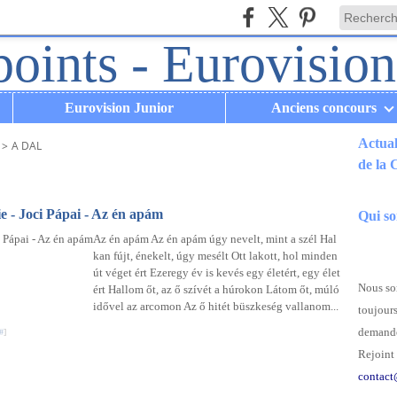
Eurovision Junior
Anciens concours
Actual
>
A DAL
de la
.
ie - Joci Pápai - Az én apám
Qui s
Az én apám Az én apám úgy nevelt, mint a szél Hal
kan fújt, énekelt, úgy mesélt Ott lakott, hol minden
út véget ért Ezeregy év is kevés egy életért, egy élet
Nous som
ért Hallom őt, az ő szívét a húrokon Látom őt, múló
idővel az arcomon Az ő hitét büszkeség vallanom...
toujours
demande
#
]
Rejoint 
contact