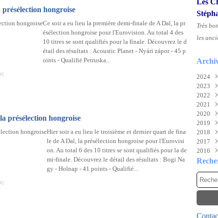
Les Ch
a présélection hongroise
Stéph
Ce soir a eu lieu la première demi-finale de A Dal, la pr
Très bo
ésélection hongroise pour l'Eurovision. Au total 4 des
les anci
10 titres se sont qualifiés pour la finale. Découvrez le d
étail des résultats : Acoustic Planet - Nyári zápor - 45 p
oints - Qualifié Petruska...
Archi
#
]
2024
2023
Aoû
2022
Juil
Nov
2021
Juin
Sep
Déc
2020
Mai
Mai
Déc
 la présélection hongroise
2019
Févr
Mar
Nov
Déc
Hier soir a eu lieu le troisième et dernier quart de fina
2018
Févr
Oct
Nov
Déc
le de A Dal, la présélection hongroise pour l'Eurovisi
2017
Janv
Sep
Oct
Nov
Déc
on. Au total 6 des 10 titres se sont qualifiés pour la de
2016
Aoû
Mai
Oct
Nov
Déc
mi-finale. Découvrez le détail des résultats : Bogi Na
Juil
Mar
Aoû
Oct
Nov
Déc
Reche
gy - Holnap - 41 points - Qualifié...
Mai
Févr
Juil
Sep
Oct
Nov
Avri
Janv
Mai
Aoû
Sep
Oct
#
]
Mar
Avri
Juil
Aoû
Sep
Févr
Mar
Juin
Juil
Aoû
Janv
Févr
Mai
Juin
Juil
Contact
Janv
Avri
Mai
Juin