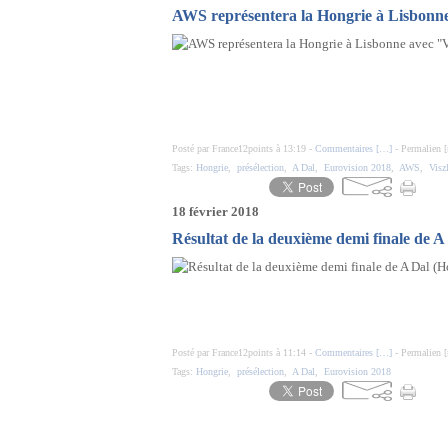
AWS représentera la Hongrie à Lisbonne
Posté par France12points à 13:19 -
Commentaires [
…
]
- Permalien [
Tags:
Hongrie
,
présélection
,
A Dal
,
Eurovision 2018
,
AWS
,
Visz
18 février 2018
Résultat de la deuxième demi finale de A
Posté par France12points à 11:14 -
Commentaires [
…
]
- Permalien [
Tags:
Hongrie
,
présélection
,
A Dal
,
Eurovision 2018