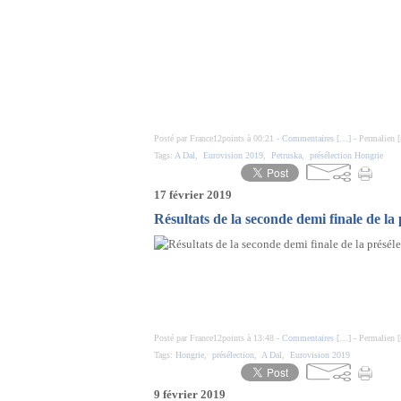
Posté par France12points à 00:21 -
Commentaires [
…
]
- Permalien [
Tags:
A Dal
,
Eurovision 2019
,
Petruska
,
présélection Hongrie
17 février 2019
Résultats de la seconde demi finale de la
Posté par France12points à 13:48 -
Commentaires [
…
]
- Permalien [
Tags:
Hongrie
,
présélection
,
A Dal
,
Eurovision 2019
9 février 2019