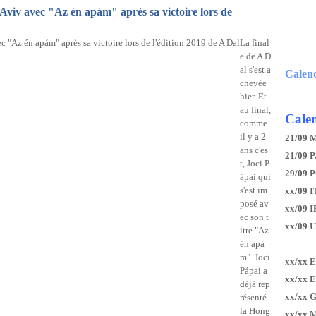
 Aviv avec "Az én apám" après sa victoire lors de
La final
e de A D
al s'est a
Calen
chevée
hier. Et
au final,
Calen
comme
il y a 2
21/09 
ans c'es
21/09 P
t, Joci P
29/09 
ápai qui
s'est im
xx/09 I
posé av
xx/09 
ec son t
xx/09 
itre "Az
én apá
m". Joci
xx/xx 
Pápai a
xx/xx 
déjà rep
xx/xx 
résenté
la Hong
xx/xx 