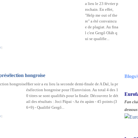
a lieu le 23 février p
rochain. En effet,
"Help me out of the
re" a été convaincu
e de plagiat. Au fina
l c'est Gergő Oláh q
ui se qualifie...
#
]
 présélection hongroise
Blogs/
Hier soir a eu lieu la seconde demi-finale de A Dal, la pr
ésélection hongroise pour l'Eurovision. Au total 4 des 1
Eurof
0 titres se sont qualifiés pour la finale. Découvrez le dét
ail des résultats : Joci Pápai - Az én apám - 45 points (3
Fan club
6+9) - Qualifié Gergő...
dessous 
#
]