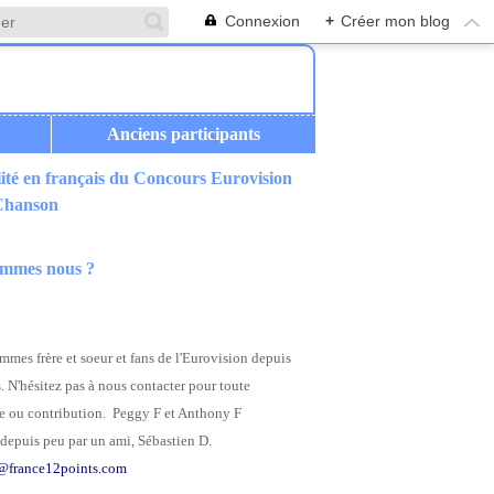
Connexion
+
Créer mon blog
Anciens participants
ité en français du Concours Eurovision
 Chanson
ommes nous ?
mes frère et soeur et fans de l'Eurovision depuis
. N'hésitez pas à nous contacter pour toute
 ou contribution. Peggy F et Anthony F
depuis peu par un ami, Sébastien D.
@france12points.com