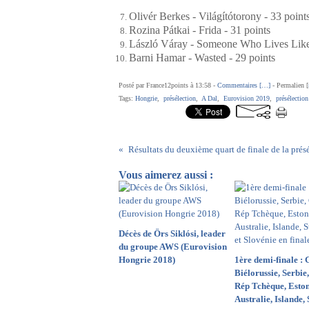
Olivér Berkes - Világítótorony - 33 point
Rozina Pátkai - Frida - 31 points
László Váray - Someone Who Lives Like 
Barni Hamar - Wasted - 29 points
Posté par France12points à 13:58 -
Commentaires [
…
]
- Permalien [
Tags:
Hongrie
,
présélection
,
A Dal
,
Eurovision 2019
,
présélectio
Vous aimerez aussi :
Décès de Örs Siklósi, leader
du groupe AWS (Eurovision
Hongrie 2018)
1ère demi-finale : 
Biélorussie, Serbie
Rép Tchèque, Eston
Australie, Islande,