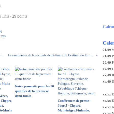
s
This - 29 points
Calen
#
]
n 2019
Calen
21/09 
Résultats du deuxième quart de finale de la présélection lituanienne
Les audiences de la seconde demi-finale de Destination Eurovision en forte baisse
21/09 P
29/09 
xx/09 I
xx/09 
xx/09 
Notre pronostic pour les 10
qualifiés de la première
xx/xx 
Grèce,
demi-finale
, Chypre,
Conférences de presse -
xx/xx 
ie,
Jour 5 - Chypre,
xx/xx 
 St-Marin
Monténégro,Finlande,
xx/xx 