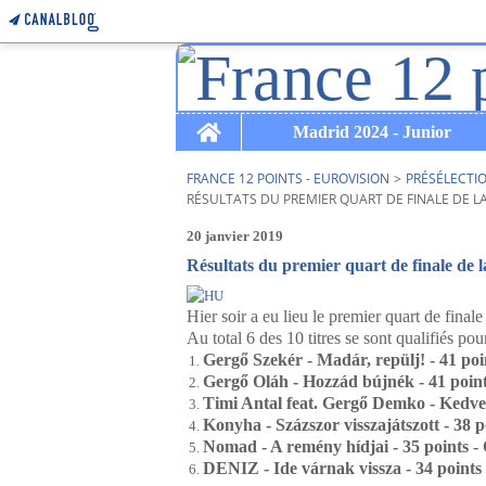
Home
Madrid 2024 - Junior
FRANCE 12 POINTS - EUROVISION
>
PRÉSÉLECTI
RÉSULTATS DU PREMIER QUART DE FINALE DE L
20 janvier 2019
Résultats du premier quart de finale de l
Hier soir a eu lieu le premier quart de final
Au total 6 des 10 titres se sont qualifiés pou
Gergő Szekér - Madár, repülj! - 41 poin
Gergő Oláh - Hozzád bújnék - 41 points
Timi Antal feat. Gergő Demko - Kedves 
Konyha - Százszor visszajátszott - 38 po
Nomad - A remény hídjai - 35 points - 
DENIZ - Ide várnak vissza - 34 points -