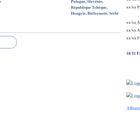
e
Pologne, Slovénie,
xx/xx 
République Tchèque,
Hongrie, Biélorussie, Serbi
xx/xx 
xx/xx 
xx/xx 
16/11 
Album