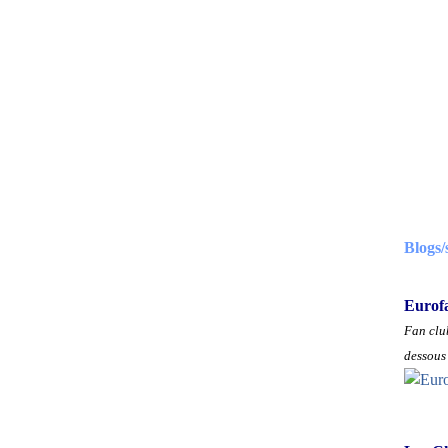
Blogs/
Eurof
Fan club
dessous 