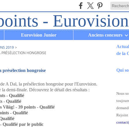
Eurovision Junior
Anciens concours
Actual
ONS 2019
>
A PRÉSÉLECTION HONGROISE
de la
.
Qui s
a présélection hongroise
e de A Dal, la présélection hongroise pour l'Eurovision.
r la demi-finale. Découvrez le détail des résultats :
Nous som
ts - Qualifié
toujours
 - Qualifié
Világ! - 39 points - Qualifié
demande
ints - Qualifié
Rejoint 
Qualifié
contact
 Qualifié par le public