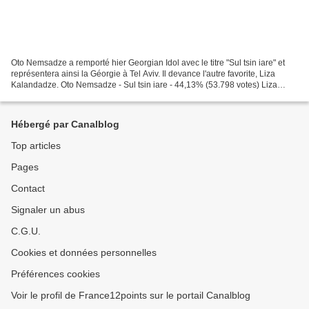
Oto Nemsadze a remporté hier Georgian Idol avec le titre "Sul tsin iare" et
représentera ainsi la Géorgie à Tel Aviv. Il devance l'autre favorite, Liza
Kalandadze. Oto Nemsadze - Sul tsin iare - 44,13% (53.798 votes) Liza
Kalandadze - Sevdisperi zgva...
Hébergé par Canalblog
Top articles
Pages
Contact
Signaler un abus
C.G.U.
Cookies et données personnelles
Préférences cookies
Voir le profil de France12points sur le portail Canalblog