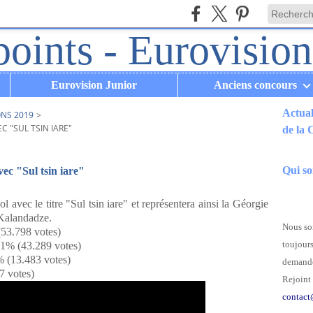
Eurovision Junior
Anciens concours
Actual
ONS 2019
>
 "SUL TSIN IARE"
de la
.
Qui s
ec "Sul tsin iare"
avec le titre "Sul tsin iare" et représentera ainsi la Géorgie
a Kalandadze.
Nous som
53.798 votes)
toujours
51% (43.289 votes)
% (13.483 votes)
demande
7 votes)
Rejoint 
contact