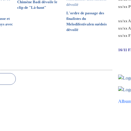
Chimène Badi dévoile le
xx/xx 
clip de "Là-haut"
L'ordre de passage des
sse et
finalistes du
xx/xx 
ays avec
Melodifestivalen suédois
xx/xx 
dévoilé
xx/xx 
16/11 
Album