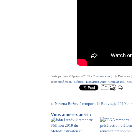
Posté par France12points à 23:27 -
Commentaires [
…
]
- Permalien [
Tags:
présélection
,
Géorgie
,
Eurovision 2019
,
Georgian Idol
,
Oto
Vous aimerez aussi :