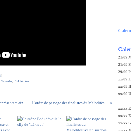
Calen
Calen
21/09 
21/09 P
29/09 
#
]
xx/09 I
 Nemsadze
,
Sul tsin iare
xx/09 
xx/09 
Nevena Božović remporte le Beovizija 2019 et représentera ainsi la Serbie avec le titre "Kruna"
L'ordre de passage des finalistes du Melodifestivalen suédois dévoilé
xx/xx 
xx/xx 
xx/xx 
xx/xx 