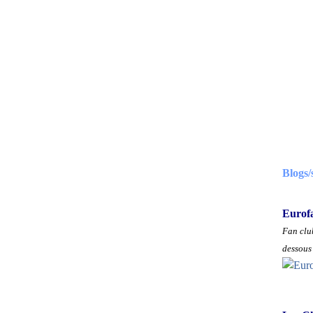
Blogs/
Eurof
Fan club
dessous 