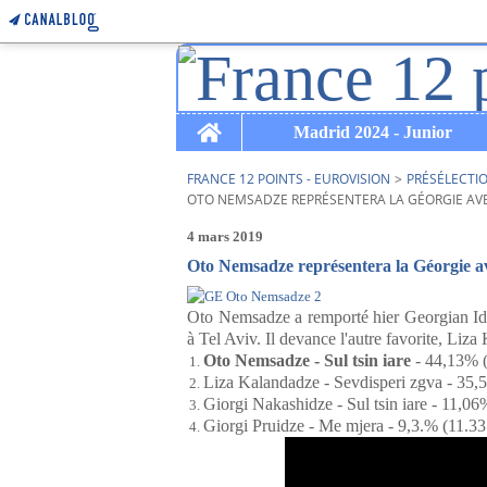
Home
Madrid 2024 - Junior
FRANCE 12 POINTS - EUROVISION
>
PRÉSÉLECTI
OTO NEMSADZE REPRÉSENTERA LA GÉORGIE AVEC
4 mars 2019
Oto Nemsadze représentera la Géorgie av
Oto Nemsadze a remporté hier Georgian Idol 
à Tel Aviv. Il devance l'autre favorite, Liz
Oto Nemsadze - Sul tsin iare
- 44,13% (
Liza Kalandadze - Sevdisperi zgva - 35,
Giorgi Nakashidze - Sul tsin iare - 11,06
Giorgi Pruidze - Me mjera - 9,3.% (11.33