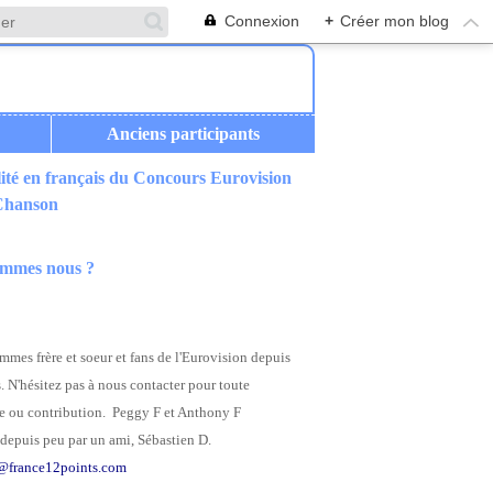
Connexion
+
Créer mon blog
Anciens participants
ité en français du Concours Eurovision
 Chanson
ommes nous ?
mes frère et soeur et fans de l'Eurovision depuis
. N'hésitez pas à nous contacter pour toute
 ou contribution. Peggy F et Anthony F
depuis peu par un ami, Sébastien D.
@france12points.com