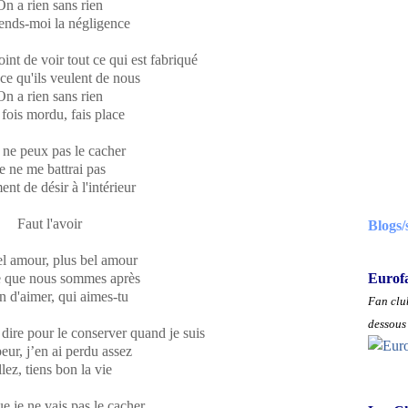
On a rien sans rien
nds-moi la négligence
point de voir tout ce qui est fabriqué
 ce qu'ils veulent de nous
On a rien sans rien
fois mordu, fais place
e ne peux pas le cacher
e ne me battrai pas
ent de désir à l'intérieur
Faut l'avoir
Blogs/
el amour, plus bel amour
e que nous sommes après
Eurof
 d'aimer, qui aimes-tu
Fan club
dessous 
à dire pour le conserver quand je suis
eur, j’en ai perdu assez
lez, tiens bon la vie
e je ne vais pas le cacher