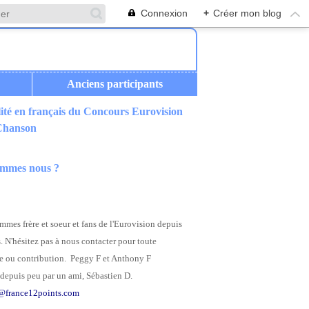
Connexion
+
Créer mon blog
Anciens participants
ité en français du Concours Eurovision
 Chanson
ommes nous ?
mes frère et soeur et fans de l'Eurovision depuis
. N'hésitez pas à nous contacter pour toute
 ou contribution. Peggy F et Anthony F
depuis peu par un ami, Sébastien D.
@france12points.com