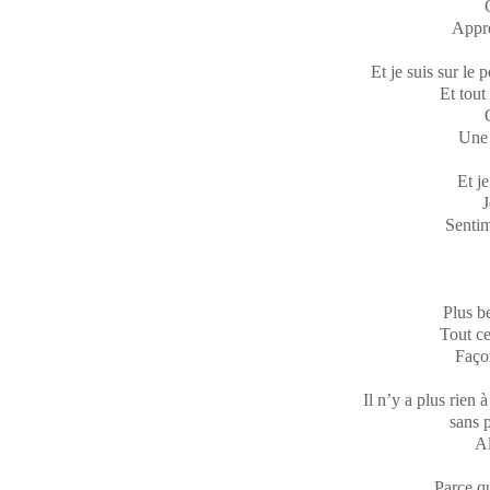
Appre
Et je suis sur le 
Et tout
Une 
Et j
J
Sentim
Plus b
Tout c
Façon
Il n’y a plus rien 
sans p
Al
Parce qu