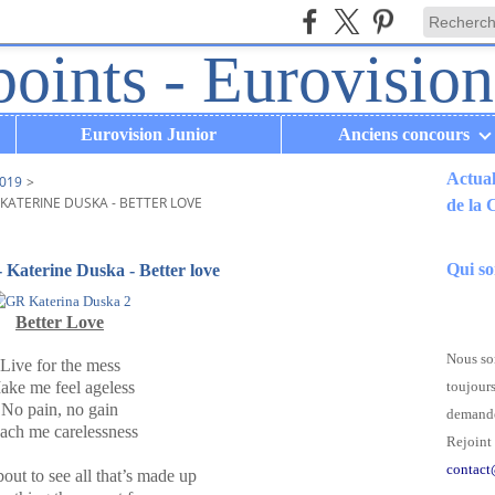
Eurovision Junior
Anciens concours
Actual
019
>
 KATERINE DUSKA - BETTER LOVE
de la
.
Qui s
- Katerine Duska - Better love
Better Love
Nous som
Live for the mess
ke me feel ageless
toujours
No pain, no gain
demande
ach me carelessness
Rejoint 
contact
out to see all that’s made up