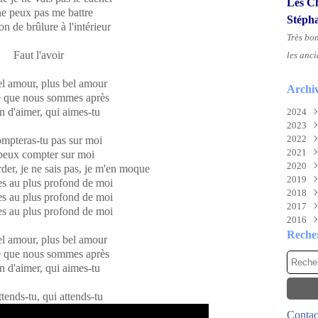
Les Ch
ne peux pas me battre
Stéph
on de brûlure à l'intérieur
Très bo
Faut l'avoir
les anci
el amour
, p
lus bel amour
Archi
e que nous sommes après
 d'aimer, qui aimes-tu
2024
2023
Aoû
2022
Juil
Nov
mpteras-tu pas sur moi
2021
Juin
Sep
Déc
peux compter sur moi
2020
Mai
Mai
Déc
rder, je ne sais pas, je m'en moque
2019
Févr
Mar
Nov
Déc
s au plus profond de moi
2018
Févr
Oct
Nov
Déc
s au plus profond de moi
2017
Janv
Sep
Oct
Nov
Déc
s au plus profond de moi
2016
Aoû
Mai
Oct
Nov
Déc
Juil
Mar
Aoû
Oct
Nov
Déc
Reche
el amour
, p
lus bel amour
Mai
Févr
Juil
Sep
Oct
Nov
e que nous sommes après
Avri
Janv
Mai
Aoû
Sep
Oct
 d'aimer, qui aimes-tu
Mar
Avri
Juil
Aoû
Sep
Févr
Mar
Juin
Juil
Aoû
tends-tu, qui attends-tu
Janv
Févr
Mai
Juin
Juil
Contact
Janv
Avri
Mai
Juin