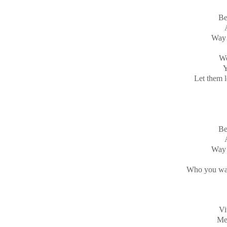
Be
Way 
Wo
Y
Let them l
Be
Way 
Who you wai
Vi
Me 