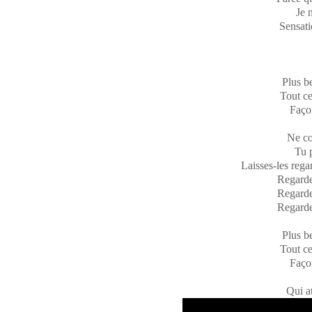
Je 
Sensati
P
lus b
Tout c
Façon
Ne co
Tu 
Laisses-les rega
Regarde
Regarde
Regarde
P
lus b
Tout c
Façon
Qui at