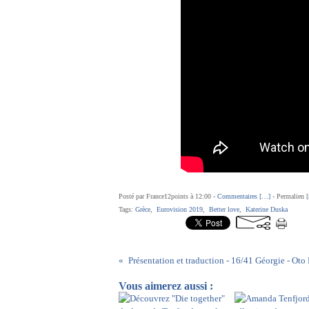
Posté par France12points à 12:00 -
Commentaires [
…
]
- Permalien [
Tags:
Grèce
,
Eurovision 2019
,
Better love
,
Katerine Duska
Vous aimerez aussi :