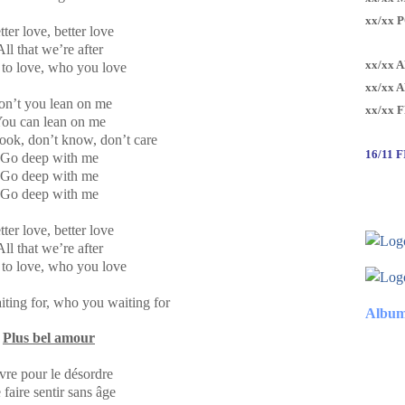
xx/xx 
tter love, better love
All that we’re after
xx/xx 
to love, who you love
xx/xx 
n’t you lean on me
xx/xx 
ou can lean on me
ook, don’t know, don’t care
16/11 
Go deep with me
Go deep with me
Go deep with me
tter love, better love
All that we’re after
to love, who you love
ting for, who you waiting for
Album
Plus bel amour
vre pour le désordre
faire sentir sans âge