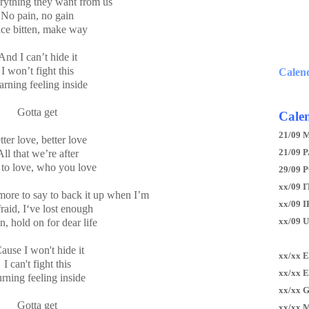
ything they want from us
No pain, no gain
ce bitten, make way
And I can’t hide it
I won’t fight this
Calen
arning feeling inside
Gotta get
Calen
21/09 
tter love, better love
21/09 P
All that we’re after
to love, who you love
29/09 
xx/09 I
more to say to back it up when I’m
xx/09 
raid, I‘ve lost enough
xx/09 
, hold on for dear life
ause I won't hide it
xx/xx 
I can't fight this
xx/xx 
rning feeling inside
xx/xx 
Gotta get
xx/xx 