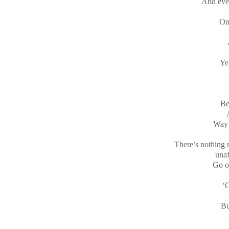
And ever
On
Ye
Be
Way 
There’s nothing 
unaf
Go on
‘C
Bu