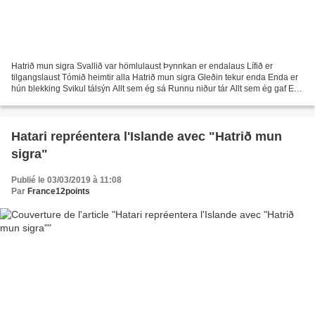
Hatrið mun sigra Svallið var hömlulaust Þynnkan er endalaus Lífið er
tilgangslaust Tómið heimtir alla Hatrið mun sigra Gleðin tekur enda Enda er
hún blekking Svikul tálsýn Allt sem ég sá Runnu niður tár Allt sem ég gaf Eitt
sinn gaf Ég gaf þér allt Alhliða...
Hatari repréentera l'Islande avec "Hatrið mun
sigra"
Publié le 03/03/2019 à 11:08
Par
France12points