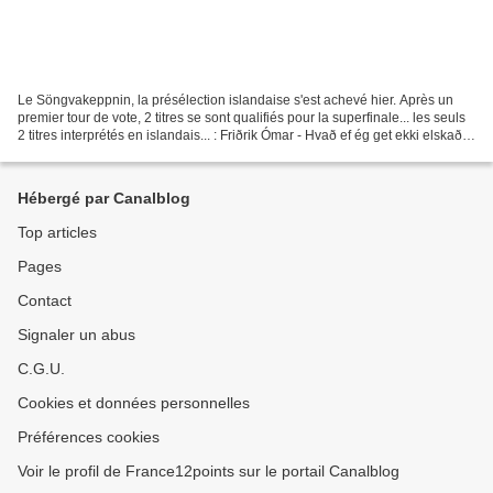
Le Söngvakeppnin, la présélection islandaise s'est achevé hier. Après un
premier tour de vote, 2 titres se sont qualifiés pour la superfinale... les seuls
2 titres interprétés en islandais... : Friðrik Ómar - Hvað ef ég get ekki elskað ?
- Qualifié Hatari...
Hébergé par Canalblog
Top articles
Pages
Contact
Signaler un abus
C.G.U.
Cookies et données personnelles
Préférences cookies
Voir le profil de France12points sur le portail Canalblog