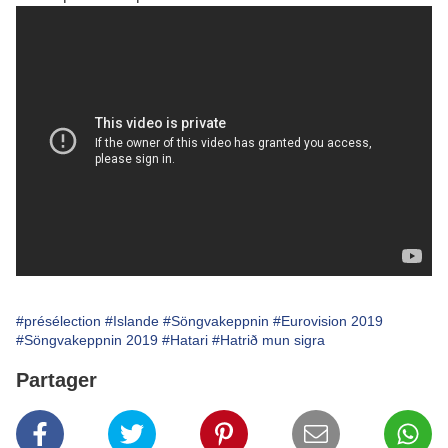
#présélection
#Islande
#Söngvakeppnin
#Eurovision 2019
#Söngvakeppnin 2019
#Hatari
#Hatrið mun sigra
Partager