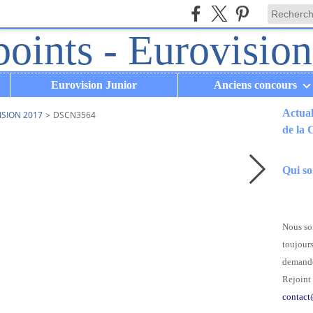
Eurovision Junior
Anciens concours
Actual
ISION 2017
>
DSCN3564
de la
.
Qui s
Nous som
toujours
demande
Rejoint 
contact