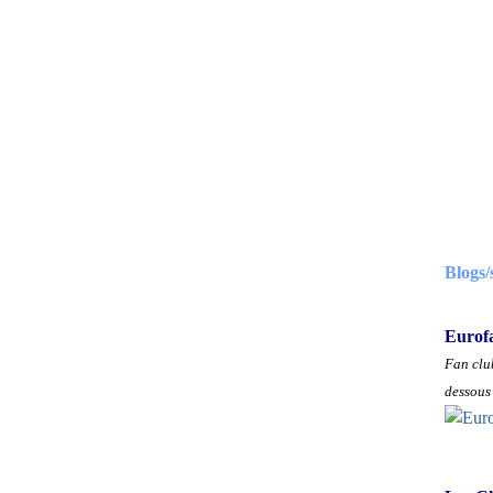
Blogs/
Eurof
Fan club
dessous 