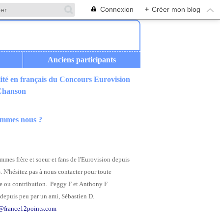
Connexion
+
Créer mon blog
Anciens participants
ité en français du Concours Eurovision
 Chanson
ommes nous ?
mes frère et soeur et fans de l'Eurovision depuis
. N'hésitez pas à nous contacter pour toute
 ou contribution. Peggy F et Anthony F
depuis peu par un ami, Sébastien D.
@france12points.com