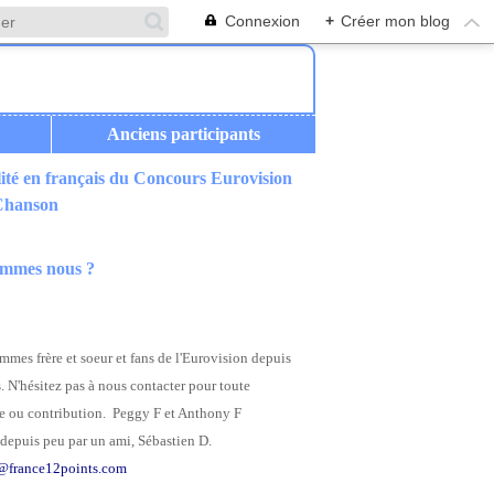
Connexion
+
Créer mon blog
Anciens participants
ité en français du Concours Eurovision
 Chanson
ommes nous ?
mes frère et soeur et fans de l'Eurovision depuis
. N'hésitez pas à nous contacter pour toute
 ou contribution. Peggy F et Anthony F
depuis peu par un ami, Sébastien D.
@france12points.com