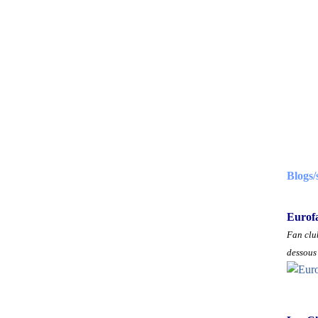
Blogs/
Eurof
Fan club
dessous 