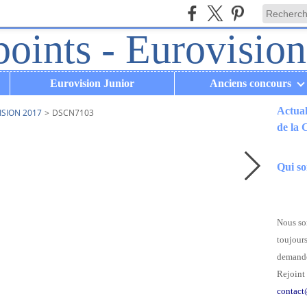
Eurovision Junior
Anciens concours
Actual
ISION 2017
>
DSCN7103
de la
.
Qui s
Nous som
toujours
demande
Rejoint 
contact