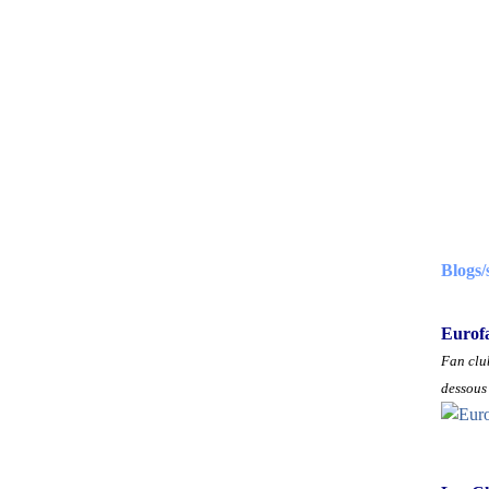
Blogs/
Eurof
Fan club
dessous 