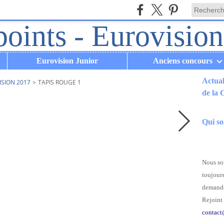
Eurovision Junior
Anciens concours
Actual
ISION 2017
>
TAPIS ROUGE 1
de la
.
Qui s
Nous som
toujours
demande
Rejoint 
contact