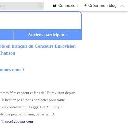
Connexion
+
Créer mon blog
Anciens participants
ité en français du Concours Eurovision
 Chanson
ommes nous ?
mes frère et soeur et fans de l'Eurovision depuis
. N'hésitez pas à nous contacter pour toute
 ou contribution. Peggy F et Anthony F
depuis peu par un ami, Sébastien D.
@france12points.com