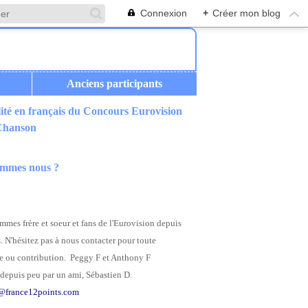
Connexion
+
Créer mon blog
Anciens participants
ité en français du Concours Eurovision
 Chanson
ommes nous ?
mes frère et soeur et fans de l'Eurovision depuis
. N'hésitez pas à nous contacter pour toute
 ou contribution. Peggy F et Anthony F
depuis peu par un ami, Sébastien D.
@france12points.com