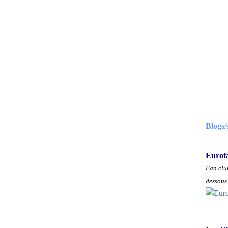
Blogs/
Eurof
Fan club
dessous 