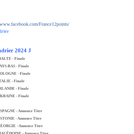
//www.facebook.com/France12points/
drier
drier 2024 J
MALTE - Finale
AYS-BAS - Finale
POLOGNE - Finale
TALIE - Finale
IRLANDE - Finale
UKRAINE - Finale
ESPAGNE - Annonce Titre
ESTONIE - Annonce Titre
GÉORGIE - Annonce Titre
MACÉDOINE - Annonce Titre