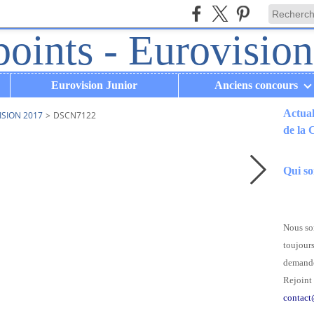
Eurovision Junior
Anciens concours
Actual
ISION 2017
>
DSCN7122
de la
.
Qui s
Nous som
toujours
demande
Rejoint 
contact