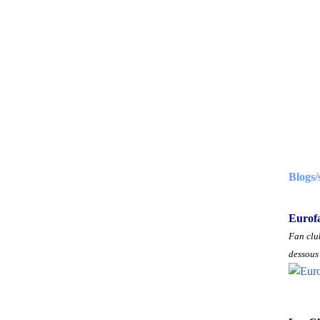
Blogs/
Eurof
Fan club
dessous 