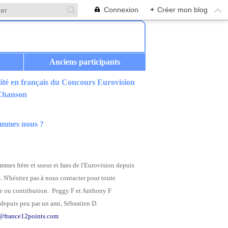
Connexion
+
Créer mon blog
Anciens participants
ité en français du Concours Eurovision
 Chanson
ommes nous ?
mes frère et soeur et fans de l'Eurovision depuis
. N'hésitez pas à nous contacter pour toute
 ou contribution. Peggy F et Anthony F
depuis peu par un ami, Sébastien D.
@france12points.com