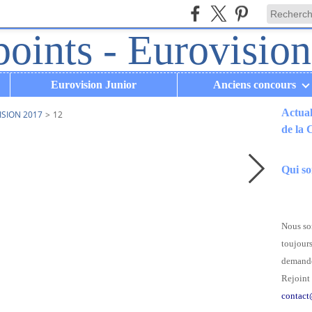
Eurovision Junior
Anciens concours
Actual
ISION 2017
>
12
de la
.
Qui s
Nous som
toujours
demande
Rejoint 
contact