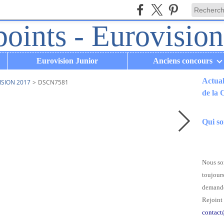
Eurovision Junior
Anciens concours
Actual
ISION 2017
>
DSCN7581
de la
.
Qui s
Nous som
toujours
demande
Rejoint 
contact