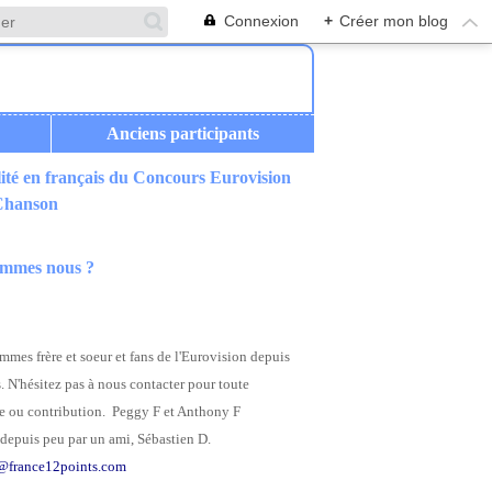
Connexion
+
Créer mon blog
Anciens participants
ité en français du Concours Eurovision
 Chanson
ommes nous ?
mes frère et soeur et fans de l'Eurovision depuis
. N'hésitez pas à nous contacter pour toute
 ou contribution. Peggy F et Anthony F
depuis peu par un ami, Sébastien D.
@france12points.com