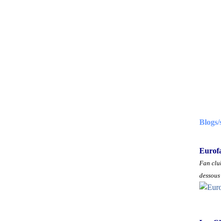
Blogs/
Eurof
Fan club
dessous 