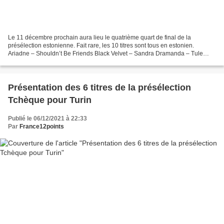
Le 11 décembre prochain aura lieu le quatrième quart de final de la
présélection estonienne. Fait rare, les 10 titres sont tous en estonien.
Ariadne – Shouldn’t Be Friends Black Velvet – Sandra Dramanda – Tule
minu sisse Eleryn Tiit – Tunnete keel ELYSA...
Présentation des 6 titres de la présélection
Tchèque pour Turin
Publié le 06/12/2021 à 22:33
Par
France12points