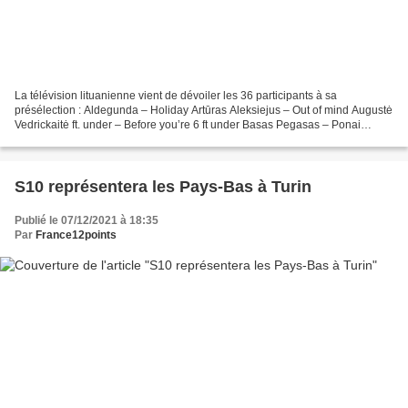
La télévision lituanienne vient de dévoiler les 36 participants à sa
présélection : Aldegunda – Holiday Artūras Aleksiejus – Out of mind Augustė
Vedrickaitė ft. under – Before you’re 6 ft under Basas Pegasas – Ponai
Clockwork Creep – Grow Elonas Pokanevič...
S10 représentera les Pays-Bas à Turin
Publié le 07/12/2021 à 18:35
Par
France12points