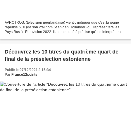
AVROTROS, (télévision néerlandaise) vient d'indiquer que c'est la jeune
rapeuse S10 (de son vrai nom Stien den Hollander) qui représentera les
Pays-Bas à l'Eurovision 2022. Il a en outre été précisé qu'elle interprèterait
un titre en néerlandais, une...
Découvrez les 10 titres du quatrième quart de
final de la présélection estonienne
Publié le 07/12/2021 à 15:34
Par
France12points