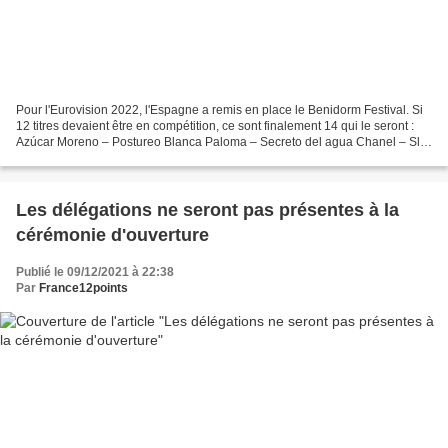
Pour l'Eurovision 2022, l'Espagne a remis en place le Benidorm Festival. Si
12 titres devaient être en compétition, ce sont finalement 14 qui le seront :
Azúcar Moreno – Postureo Blanca Paloma – Secreto del agua Chanel – Slo
mo Gonzalo Hermida – Quién...
Les délégations ne seront pas présentes à la
cérémonie d'ouverture
Publié le 09/12/2021 à 22:38
Par
France12points