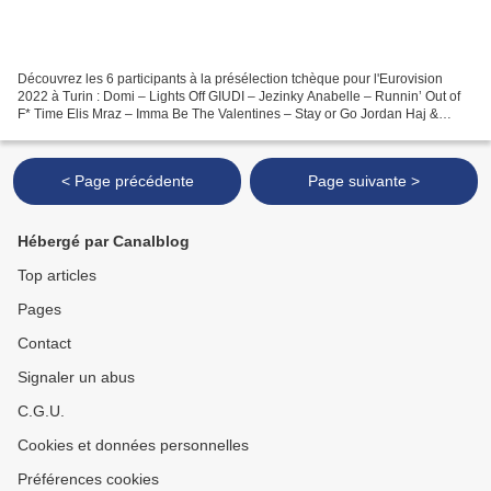
Découvrez les 6 participants à la présélection tchèque pour l'Eurovision
2022 à Turin : Domi – Lights Off GIUDI – Jezinky Anabelle – Runnin’ Out of
F* Time Elis Mraz – Imma Be The Valentines – Stay or Go Jordan Haj &
Emma Smetana – By Now Skywalker –...
< Page précédente
Page suivante >
Hébergé par Canalblog
Top articles
Pages
Contact
Signaler un abus
C.G.U.
Cookies et données personnelles
Préférences cookies