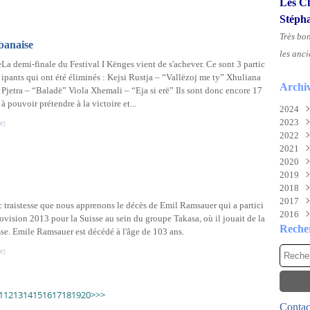
Les Ch
Stéph
Très bo
lbanaise
les anci
La demi-finale du Festival I Kënges vient de s'achever. Ce sont 3 partic
ipants qui ont été éliminés : Kejsi Rustja – “Vallëzoj me ty” Xhuliana
Archi
Pjetra – “Baladë” Viola Xhemali – “Eja si erë” Ils sont donc encore 17
à pouvoir prétendre à la victoire et...
2024
2023
Aoû
#
]
2022
Juil
Nov
2021
Juin
Sep
Déc
2020
Mai
Mai
Déc
2019
Févr
Mar
Nov
Déc
2018
Févr
Oct
Nov
Déc
2017
Janv
Sep
Oct
Nov
Déc
c traistesse que nous apprenons le décès de Emil Ramsauer qui a partici
2016
Aoû
Mai
Oct
Nov
Déc
rovision 2013 pour la Suisse au sein du groupe Takasa, où il jouait de la
Juil
Mar
Aoû
Oct
Nov
Déc
Reche
se. Emile Ramsauer est décédé à l'âge de 103 ans.
Mai
Févr
Juil
Sep
Oct
Nov
#
]
Avri
Janv
Mai
Aoû
Sep
Oct
Mar
Avri
Juil
Aoû
Sep
Févr
Mar
Juin
Juil
Aoû
30
40
50
60
70
80
90
100
Janv
Févr
Mai
Juin
Juil
1
12
13
14
15
16
17
18
19
20
>
>>
Contact
Janv
Avri
Mai
Juin