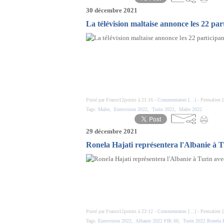
30 décembre 2021
La télévision maltaise annonce les 22 part
Posté par France12points à 21:16 -
Commentaires [
…
]
- Permalien [
Tags:
Malte
,
Eurovision 2022
,
Turin 2022
,
Malte 2022
29 décembre 2021
Ronela Hajati représentera l'Albanie à 
Posté par France12points à 23:12 -
Commentaires [
…
]
- Permalien [
Tags:
Eurovision 2022
,
Albanie 2022 FIK 60
,
Turin 2022 Ronela H