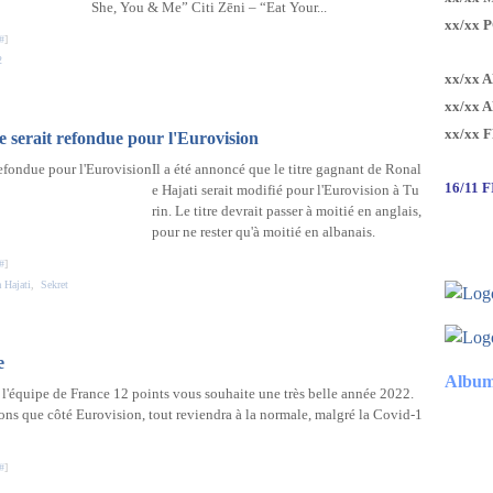
She, You & Me” Citi Zēni – “Eat Your...
xx/xx 
#
]
2
xx/xx 
xx/xx 
xx/xx 
e serait refondue pour l'Eurovision
Il a été annoncé que le titre gagnant de Ronal
16/11 
e Hajati serait modifié pour l'Eurovision à Tu
rin. Le titre devrait passer à moitié en anglais,
pour ne rester qu'à moitié en albanais.
#
]
 Hajati
,
Sekret
e
Album
 l'équipe de France 12 points vous souhaite une très belle année 2022.
ons que côté Eurovision, tout reviendra à la normale, malgré la Covid-1
#
]