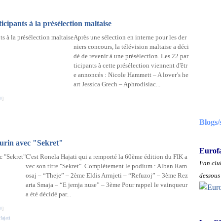
icipants à la présélection maltaise
Après une sélection en interne pour les der
niers concours, la télévision maltaise a déci
dé de revenir à une présélection. Les 22 par
ticipants à cette présélection viennent d'êtr
e annoncés : Nicole Hammett – A lover’s he
art Jessica Grech – Aphrodisiac...
#
]
Blogs/
Turin avec "Sekret"
Eurof
C'est Ronela Hajati qui a remporté la 60ème édition du FIK a
Fan club
vec son titre "Sekret". Complètement le podium : Alban Ram
osaj – “Theje” – 2ème Eldis Arrnjeti – “Refuzoj” – 3ème Rez
dessous 
arta Smaja – “E jemja nuse” – 3ème Pour rappel le vainqueur
a été décidé par...
#
]
ajati