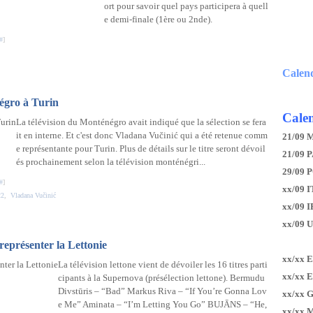
ort pour savoir quel pays participera à quell
e demi-finale (1ère ou 2nde).
#
]
Calen
égro à Turin
Calen
La télévision du Monténégro avait indiqué que la sélection se fera
it en interne. Et c'est donc Vladana Vučinić qui a été retenue comm
21/09 
e représentante pour Turin. Plus de détails sur le titre seront dévoil
21/09 P
és prochainement selon la télévision monténégri...
29/09 
#
]
xx/09 I
22
,
Vladana Vučinić
xx/09 
xx/09 
représenter la Lettonie
xx/xx 
La télévision lettone vient de dévoiler les 16 titres parti
xx/xx 
cipants à la Supernova (présélection lettone). Bermudu
Divstūris – “Bad” Markus Riva – “If You’re Gonna Lov
xx/xx 
e Me” Aminata – “I’m Letting You Go” BUJĀNS – “He,
xx/xx 