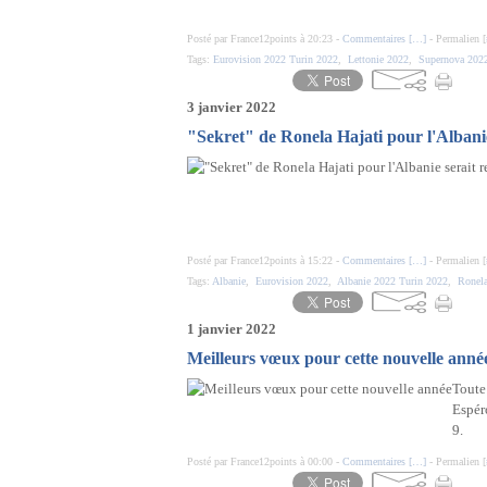
Posté par France12points à 20:23 -
Commentaires [
…
]
- Permalien [
Tags:
Eurovision 2022 Turin 2022
,
Lettonie 2022
,
Supernova 202
3 janvier 2022
"Sekret" de Ronela Hajati pour l'Albani
Posté par France12points à 15:22 -
Commentaires [
…
]
- Permalien [
Tags:
Albanie
,
Eurovision 2022
,
Albanie 2022 Turin 2022
,
Ronela
1 janvier 2022
Meilleurs vœux pour cette nouvelle anné
Toute
Espér
9.
Posté par France12points à 00:00 -
Commentaires [
…
]
- Permalien [