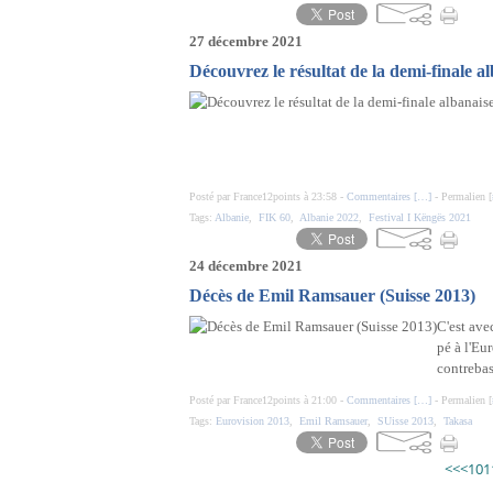
27 décembre 2021
Découvrez le résultat de la demi-finale a
Posté par France12points à 23:58 -
Commentaires [
…
]
- Permalien [
Tags:
Albanie
,
FIK 60
,
Albanie 2022
,
Festival I Këngës 2021
24 décembre 2021
Décès de Emil Ramsauer (Suisse 2013)
C'est ave
pé à l'Eu
contrebas
Posté par France12points à 21:00 -
Commentaires [
…
]
- Permalien [
Tags:
Eurovision 2013
,
Emil Ramsauer
,
SUisse 2013
,
Takasa
<<
<
10
1