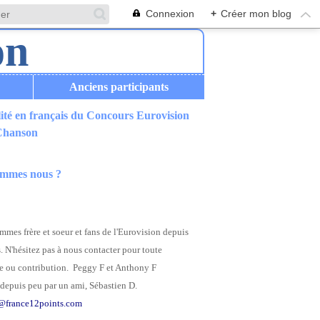
Connexion
+
Créer mon blog
Anciens participants
ité en français du Concours Eurovision
 Chanson
ommes nous ?
mes frère et soeur et fans de l'Eurovision depuis
. N'hésitez pas à nous contacter pour toute
 ou contribution. Peggy F et Anthony F
depuis peu par un ami, Sébastien D.
@france12points.com