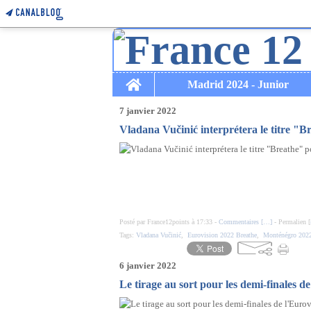
Home
Madrid 2024 - Junior
7 janvier 2022
Vladana Vučinić interprétera le titre "
Posté par France12points à 17:33 -
Commentaires [
…
]
- Permalien [
Tags:
Vladana Vučinić
,
Eurovision 2022 Breathe
,
Monténégro 202
6 janvier 2022
Le tirage au sort pour les demi-finales de