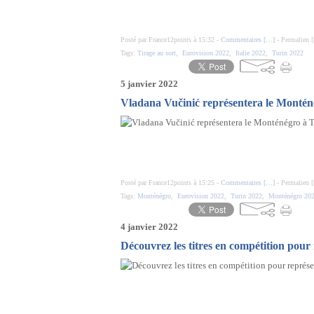
Posté par France12points à 15:32 -
Commentaires [
…
]
- Permalien [
Tags:
Tirage au sort
,
Eurovision 2022
,
Italie 2022
,
Turin 2022
5 janvier 2022
Vladana Vučinić représentera le Montén
Posté par France12points à 15:25 -
Commentaires [
…
]
- Permalien [
Tags:
Monténégro
,
Eurovision 2022
,
Turin 2022
,
Monténégro 20
4 janvier 2022
Découvrez les titres en compétition pour 