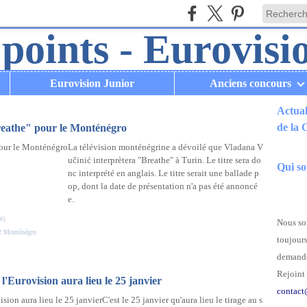
Eurovision Junior
Anciens concours
Actual
de la
Breathe" pour le Monténégro
La télévision monténégrine a dévoilé que Vladana V
.
učinić interprètera "Breathe" à Turin. Le titre sera do
Qui s
nc interprété en anglais. Le titre serait une ballade p
op, dont la date de présentation n'a pas été annoncé
e.
#
]
Nous som
2 Monténégro
toujours
demande
Rejoint 
 l'Eurovision aura lieu le 25 janvier
contact
C'est le 25 janvier qu'aura lieu le tirage au s