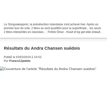
Le Söngvakeppnin, la présélection islandaise s'est achevé hier. Après un
premier tour de vote, 2 titres se sont qualifiés pour la superfinale... les seuls
2 titres interprétés en islandais... : Friðrik Ómar - Hvað ef ég get ekki elskað ?
- Qualifié Hatari...
Résultats du Andra Chansen suédois
Publié le 03/03/2019 à 10:52
Par
France12points