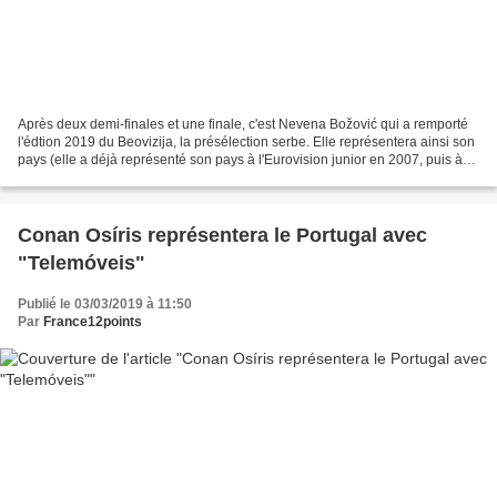
Après deux demi-finales et une finale, c'est Nevena Božović qui a remporté
l'édtion 2019 du Beovizija, la présélection serbe. Elle représentera ainsi son
pays (elle a déjà représenté son pays à l'Eurovision junior en 2007, puis à
l'Eurovision 2013 au...
Conan Osíris représentera le Portugal avec
"Telemóveis"
Publié le 03/03/2019 à 11:50
Par
France12points