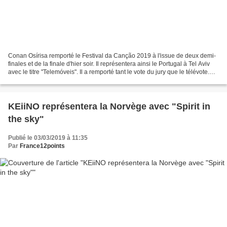
Conan Osírisa remporté le Festival da Canção 2019 à l'issue de deux demi-
finales et de la finale d'hier soir. Il représentera ainsi le Portugal à Tel Aviv
avec le titre "Telemóveis". Il a remporté tant le vote du jury que le télévote.
Conan Osíris - Telemóveis...
KEiiNO représentera la Norvège avec "Spirit in
the sky"
Publié le 03/03/2019 à 11:35
Par
France12points