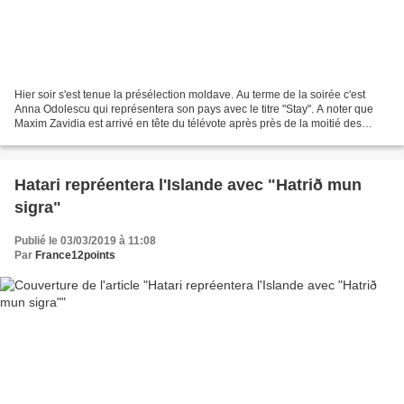
Hier soir s'est tenue la présélection moldave. Au terme de la soirée c'est
Anna Odolescu qui représentera son pays avec le titre "Stay". A noter que
Maxim Zavidia est arrivé en tête du télévote après près de la moitié des
télévotes reçus. Anna Odobescu...
Hatari repréentera l'Islande avec "Hatrið mun
sigra"
Publié le 03/03/2019 à 11:08
Par
France12points