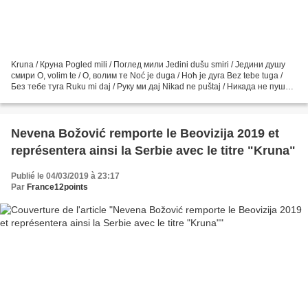
Kruna / Круна Pogled mili / Поглед мили Jedini dušu smiri / Једини душу
смири O, volim te / О, волим те Noć je duga / Ноћ је дуга Bez tebe tuga /
Без тебе туга Ruku mi daj / Руку ми дај Nikad ne puštaj / Никада не пуштај
Everything for you / Everything...
Nevena Božović remporte le Beovizija 2019 et
représentera ainsi la Serbie avec le titre "Kruna"
Publié le 04/03/2019 à 23:17
Par
France12points