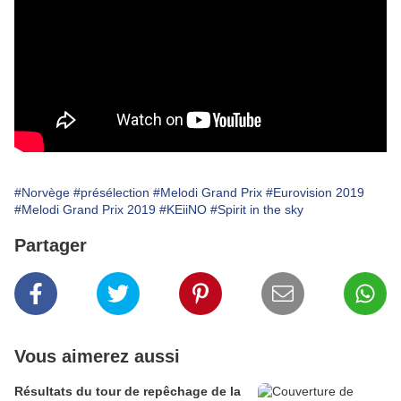
#Norvège
#présélection
#Melodi Grand Prix
#Eurovision 2019
#Melodi Grand Prix 2019
#KEiiNO
#Spirit in the sky
Partager
Vous aimerez aussi
Résultats du tour de repêchage de la