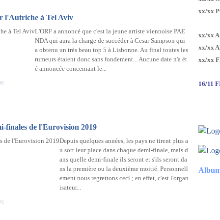
xx/xx 
 l'Autriche à Tel Aviv
L'ORF a annoncé que c'est la jeune artiste viennoise PAE
xx/xx 
NDA qui aura la charge de succéder à Cesar Sampson qui
xx/xx 
a obtenu un très beau top 5 à Lisbonne. Au final toutes les
rumeurs étaient donc sans fondement... Aucune date n'a ét
xx/xx 
é annoncée concernant le...
#
]
16/11 
mi-finales de l'Eurovision 2019
Depuis quelques années, les pays ne tirent plus a
u sort leur place dans chaque demi-finale, mais d
ans quelle demi-finale ils seront et s'ils seront da
ns la première ou la deuxième moitié. Personnell
Album
ement nous regrettons ceci ; en effet, c'est l'organ
isateur...
#
]