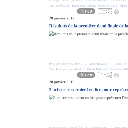
Posté par France12points à 21:20 -
Commentaires [
…
]
- Permalien [
Tags:
présélection
,
République Tchèque
,
Eurovision 2019
,
Friend 
28 janvier 2019
Résultats de la première demi finale de l
Posté par France12points à 21:03 -
Commentaires [
…
]
- Permalien [
Tags:
Roumanie
,
présélection
,
Selecția Națională
,
Eurovision 201
28 janvier 2019
3 artistes resteraient en lice pour représ
Posté par France12points à 11:19 -
Commentaires [
…
]
- Permalien [