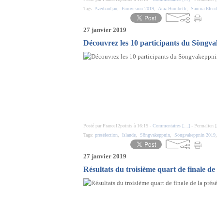
Tags:
Azerbaïdjan
,
Eurovision 2019
,
Araz Humbetli
,
Samira Efend
27 janvier 2019
Découvrez les 10 participants du Söngvak
Posté par France12points à 16:15 -
Commentaires [
…
]
- Permalien [
Tags:
présélection
,
Islande
,
Söngvakeppnin
,
Söngvakeppnin 2019
27 janvier 2019
Résultats du troisième quart de finale de 