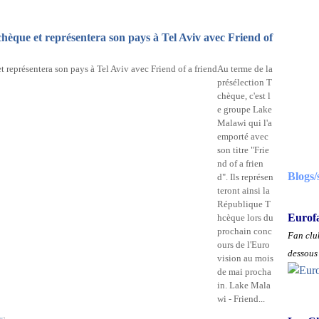
hèque et représentera son pays à Tel Aviv avec Friend of
Au terme de la
présélection T
chèque, c'est l
e groupe Lake
Malawi qui l'a
emporté avec
son titre "Frie
nd of a frien
Blogs/
d". Ils représen
teront ainsi la
République T
Eurof
hcèque lors du
prochain conc
Fan club
ours de l'Euro
dessous 
vision au mois
de mai procha
in. Lake Mala
wi - Friend...