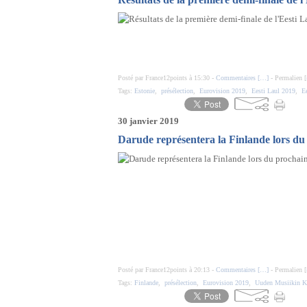
Posté par France12points à 15:30 -
Commentaires [
…
]
- Permalien [
Tags:
Estonie
,
présélection
,
Eurovision 2019
,
Eesti Laul 2019
,
Ee
30 janvier 2019
Darude représentera la Finlande lors d
Posté par France12points à 20:13 -
Commentaires [
…
]
- Permalien [
Tags:
Finlande
,
présélection
,
Eurovision 2019
,
Uuden Musiikin Ki