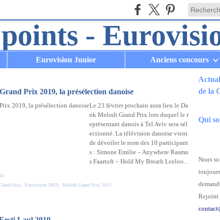
Eurovision Junior
Anciens concours
Actual
de la
Grand Prix 2019, la présélection danoise
Le 23 février prochain aura lieu le Da
.
nk Melodi Grand Prix lors duquel le r
Qui s
eprésentant danois à Tel Aviv sera sél
ectionné. La télévision danoise vient
de dévoiler le nom des 10 participant
s : Simone Emilie – Anywhere Rasmu
Nous som
s Faartoft – Hold My Breath Leeloo...
toujours
#
]
demande
Grand Prix
,
Eurovision 2019
,
Melodi Grand Prix 2019
Rejoint 
contact
'Eesti Laul 2019