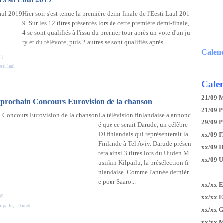
Hier soir s'est tenue la première deim-finale de l'Eesti Laul 201
9. Sur les 12 titres présentés lors de cette première demi-finale,
4 se sont qualifiés à l'issu du premier tour après un vote d'un ju
ry et du télévote, puis 2 autres se sont qualifiés après...
Calen
#
]
sti laul
Calen
21/09 
u prochain Concours Eurovision de la chanson
21/09 P
La télévision finlandaise a annonc
29/09 
é que ce serait Darude, un célèbre
DJ finlandais qui représenterait la
xx/09 I
Finlande à Tel Aviv. Darude présen
xx/09 
tera ainsi 3 titres lors du Uuden M
xx/09 
usiikin Kilpailu, la présélection fi
nlandaise. Comme l'année dernièr
e pour Saaro...
xx/xx 
#
]
xx/xx 
lpailu
,
Darude
xx/xx 
xx/xx 