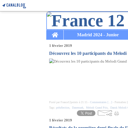
Home
Madrid 2024 - Junior
1 février 2019
Découvrez les 10 participants du Melodi 
Posté par France12points à 21:15 -
Commentaires [
…
]
- Permalien [
Tags:
présélection
,
Danemark
,
Melodi Grand Prix
,
Dansk Melodi 
1 février 2019
Résultats de la première demi-finale de l