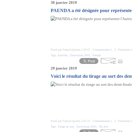
30 janvier 2019
PAENDA a été désignée pour représenter
Posté par France12points à 20:07 -
Commentaires [
…
]
- Permalien [
Tags:
Autriche
,
Eurovision 2019
,
Paenda
29 janvier 2019
Voici le résultat du tirage au sort des de
Posté par France12points à 01:21 -
Commentaires [
…
]
- Permalien [
Tags:
Tirage au sort
,
Eurovision 2019
,
Tel Aviv