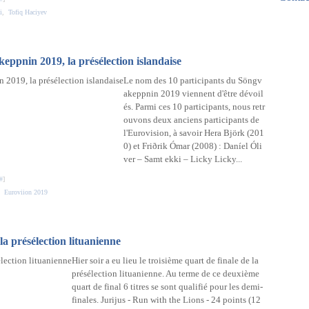
Mar
Avri
Mai
i
,
Tofiq Haciyev
Févr
Mar
Janv
Févr
Janv
eppnin 2019, la présélection islandaise
Le nom des 10 participants du Söngv
akeppnin 2019 viennent d'être dévoil
és. Parmi ces 10 participants, nous retr
ouvons deux anciens participants de
l'Eurovision, à savoir Hera Björk (201
0) et Friðrik Ómar (2008) : Daníel Óli
ver – Samt ekki – Licky Licky...
#
]
,
Euroviion 2019
la présélection lituanienne
Hier soir a eu lieu le troisième quart de finale de la
présélection lituanienne. Au terme de ce deuxième
quart de final 6 titres se sont qualifié pour les demi-
finales. Jurijus - Run with the Lions - 24 points (12