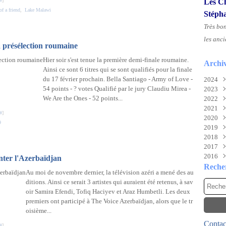
#
]
Les Ch
of a friend
,
Lake Malawi
Stéph
Très bo
les anci
a présélection roumaine
Hier soir s'est tenue la première demi-finale roumaine.
Archi
Ainsi ce sont 6 titres qui se sont qualifiés pour la finale
du 17 février prochain. Bella Santiago - Army of Love -
2024
54 points - ? votes Qualifié par le jury Claudiu Mirea -
2023
Aoû
We Are the Ones - 52 points...
2022
Juil
Nov
2021
Juin
Sep
Déc
#
]
2020
Mai
Mai
Déc
9
2019
Févr
Mar
Nov
Déc
2018
Févr
Oct
Nov
Déc
2017
Janv
Sep
Oct
Nov
Déc
2016
Aoû
Mai
Oct
Nov
Déc
enter l'Azerbaïdjan
Juil
Mar
Aoû
Oct
Nov
Déc
Reche
Au moi de novembre dernier, la télévision azéri a mené des au
Mai
Févr
Juil
Sep
Oct
Nov
ditions. Ainsi ce serait 3 artistes qui auraient été retenus, à sav
Avri
Janv
Mai
Aoû
Sep
Oct
oir Samira Efendi, Tofiq Haciyev et Araz Humbetli. Les deux
Mar
Avri
Juil
Aoû
Sep
premiers ont participé à The Voice Azerbaïdjan, alors que le tr
Févr
Mar
Juin
Juil
Aoû
oisième...
Janv
Févr
Mai
Juin
Juil
Contact
Janv
Avri
Mai
Juin
#
]