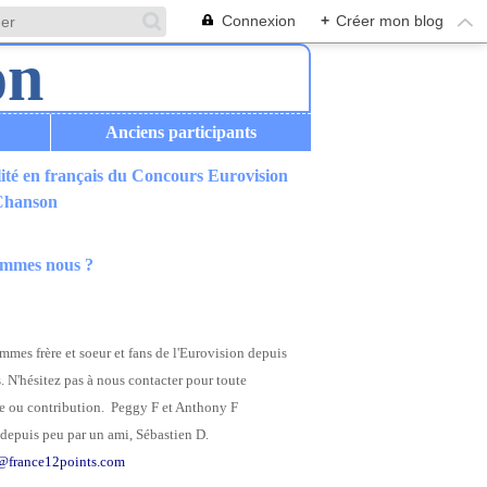
Connexion
+
Créer mon blog
Anciens participants
ité en français du Concours Eurovision
 Chanson
ommes nous ?
mes frère et soeur et fans de l'Eurovision depuis
. N'hésitez pas à nous contacter pour toute
 ou contribution. Peggy F et Anthony F
depuis peu par un ami, Sébastien D.
@france12points.com