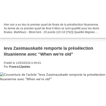
Hier soir a eu lieu le premier quart de finale de la présélection lituanienne.
Au terme de ce premier quart de final 6 titres se sont qualifié pour les demi-
finales. MaNNazz - Blind bird - 20 points (10+10 [792]) Qualifié Migloko -
Rožės - 19 points (12+7...
Ieva Zasimauskaitė remporte la présélection
lituanienne avec "When we're old"
Publié le 12/03/2018 à 09:01
Par
France12points