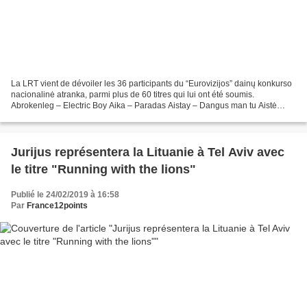
La LRT vient de dévoiler les 36 participants du “Eurovizijos” dainų konkurso
nacionalinė atranka, parmi plus de 60 titres qui lui ont été soumis.
Abrokenleg – Electric Boy Aika – Paradas Aistay – Dangus man tu Aistė
Pilvelytė – Everlastingly Alen Chicco...
Jurijus représentera la Lituanie à Tel Aviv avec
le titre "Running with the lions"
Publié le 24/02/2019 à 16:58
Par
France12points