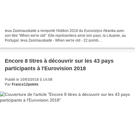
Ieva Zasimauskaitė a remporté l'édition 2018 du Eurovizijos Atranka avec
son titre "When we're old". Elle représentera ainsi son pays, la Lituanie, au
Portugal. Ieva Zasimauskaitė - When we're old - 22 points
(10[70]+12[20.335]) Jurgis Brūzga - 4love...
Encore 8 titres à découvrir sur les 43 pays
participants à l'Eurovision 2018
Publié le 10/03/2018 à 14:08
Par
France12points