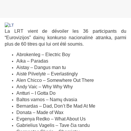
La LRT vient de dévoiler les 36 participants du
“Eurovizijos” dainų konkurso nacionalinė atranka, parmi
plus de 60 titres qui lui ont été soumis.
Abrokenleg – Electric Boy
Aika – Paradas
Aistay – Dangus man tu
Aistė Pilvelytė – Everlastingly
Alen Chicco – Somewhere Out There
Andy Vaic – Why Why Why
Antturi – I Gotta Do
Baltos varnos – Namų dvasia
Bernardas – Dad, Don’t Be Mad At Me
Donata – Made of Wax
Evgenya Redko – What About Us
Gabrielius Vagelis – Tave čia randu