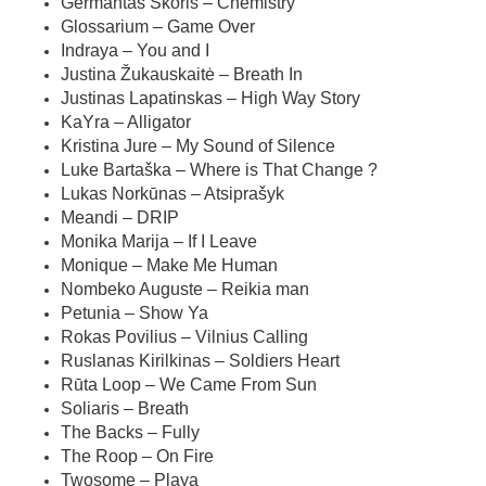
Germantas Skoris – Chemistry
Glossarium – Game Over
Indraya – You and I
Justina Žukauskaitė – Breath In
Justinas Lapatinskas – High Way Story
KaYra – Alligator
Kristina Jure – My Sound of Silence
Luke Bartaška – Where is That Change ?
Lukas Norkūnas – Atsiprašyk
Meandi – DRIP
Monika Marija – If I Leave
Monique – Make Me Human
Nombeko Auguste – Reikia man
Petunia – Show Ya
Rokas Povilius – Vilnius Calling
Ruslanas Kirilkinas – Soldiers Heart
Rūta Loop – We Came From Sun
Soliaris – Breath
The Backs – Fully
The Roop – On Fire
Twosome – Playa