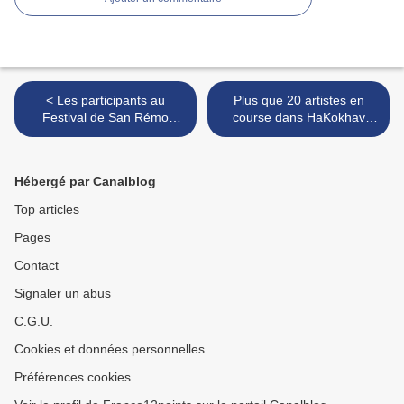
< Les participants au
Plus que 20 artistes en
Festival de San Rémo
course dans HaKokhav
dévoilés, dont deux anciens
Haba, la présélection
participants à l'Eurovision
israélienne >
Hébergé par Canalblog
Top articles
Pages
Contact
Signaler un abus
C.G.U.
Cookies et données personnelles
Préférences cookies