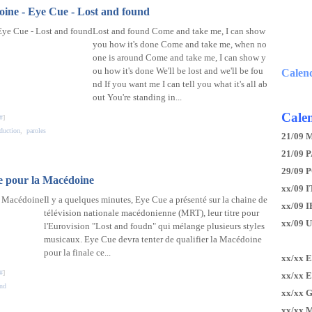
doine - Eye Cue - Lost and found
Lost and found Come and take me, I can show
you how it's done Come and take me, when no
one is around Come and take me, I can show y
ou how it's done We'll be lost and we'll be fou
Calen
nd If you want me I can tell you what it's all ab
out You're standing in...
Calen
#
]
aduction
,
paroles
21/09 
21/09 P
29/09 
e pour la Macédoine
xx/09 I
Il y a quelques minutes, Eye Cue a présenté sur la chaine de
xx/09 
télévision nationale macédonienne (MRT), leur titre pour
xx/09 
l'Eurovision "Lost and foudn" qui mélange plusieurs styles
musicaux. Eye Cue devra tenter de qualifier la Macédoine
pour la finale ce...
xx/xx 
#
]
xx/xx 
und
xx/xx 
xx/xx 