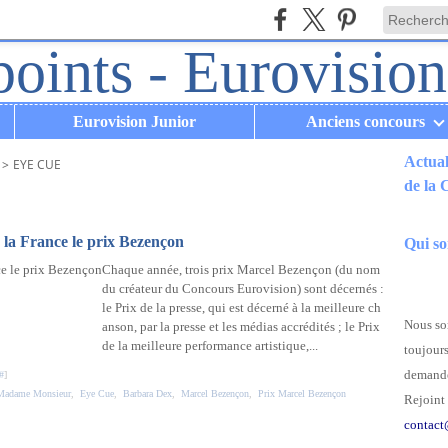
Eurovision Junior
Anciens concours
Actual
>
EYE CUE
de la
.
la France le prix Bezençon
Qui s
Chaque année, trois prix Marcel Bezençon (du nom
du créateur du Concours Eurovision) sont décernés :
le Prix de la presse, qui est décerné à la meilleure ch
Nous som
anson, par la presse et les médias accrédités ; le Prix
de la meilleure performance artistique,...
toujours
demande
#
]
Madame Monsieur
,
Eye Cue
,
Barbara Dex
,
Marcel Bezençon
,
Prix Marcel Bezençon
Rejoint 
contact