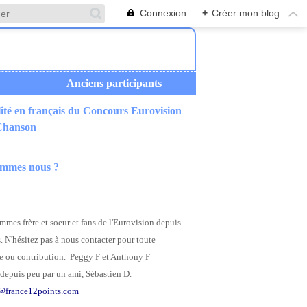
Connexion
+
Créer mon blog
Anciens participants
ité en français du Concours Eurovision
 Chanson
ommes nous ?
mes frère et soeur et fans de l'Eurovision depuis
. N'hésitez pas à nous contacter pour toute
 ou contribution. Peggy F et Anthony F
depuis peu par un ami, Sébastien D.
@france12points.com