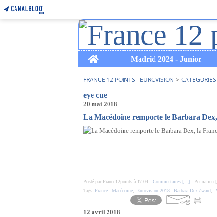
Home
Madrid 2024 - Junior
FRANCE 12 POINTS - EUROVISION
>
CATEGORIES
eye cue
20 mai 2018
La Macédoine remporte le Barbara Dex, 
Posté par France12points à 17:04 -
Commentaires [
…
]
- Permalien [
Tags:
France
,
Macédoine
,
Eurovision 2018
,
Barbara Dex Award
,
12 avril 2018