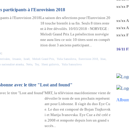
xx/xx 
ys participants à l'Eurovision 2018
La saison des sélections pour l'Eurovision 20
xx/xx 
18 touche bientôt à sa fin. Seuls 8 titres reste
xx/xx 
nt à être dévoilés. 10/03/2018 - NORVEGE :
Melodi Grand Prix La présélection norvégie
xx/xx 
nne aura lieu ce soir. 10 titres sont en compét
ition dont 3 anciens participant...
16/11 
#
]
estivalen
,
lituanie
,
Israël
,
Melodi Grand Prix
,
Yulia Samoilova
,
Eurovision 2018
,
Iriao
,
 nacionalinė atranka
,
Netta
,
Toy
,
Sheni gulistvis
,
Yulia Samoylova
bonne avec le titre "Lost and found"
MRT, la télévision macédonienne vient de
dévoiler le nom de son prochain représent
Album
ant pour Lisbonne. Il s'agit du duo Eye Cu
e. Le duo est composé de Bojan Trajkovsk
i et Marija Ivanovska. Eye Cue a été créé e
n 2008 et remporte depuis lors un grand s
uccès...