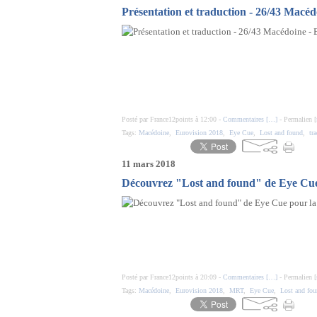
Présentation et traduction - 26/43 Macé
Posté par France12points à 12:00 -
Commentaires [
…
]
- Permalien [
Tags:
Macédoine
,
Eurovision 2018
,
Eye Cue
,
Lost and found
,
tr
11 mars 2018
Découvrez "Lost and found" de Eye Cu
Posté par France12points à 20:09 -
Commentaires [
…
]
- Permalien [
Tags:
Macédoine
,
Eurovision 2018
,
MRT
,
Eye Cue
,
Lost and fo