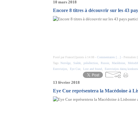
10 mars 2018
Encore 8 titres à découvrir sur les 43 pa
Posté par France12points à 14:08 -
Commentaires [
…
]
- Permalien [
Tags:
Norvège
,
Suède
,
présélection
,
Russie
,
Macédoine
,
Melodif
Eurovizijos
,
Eye Cue
,
Lost and found
,
Eurovizijos dainų konkurso
13 février 2018
Eye Cue représentera la Macédoine à Lis