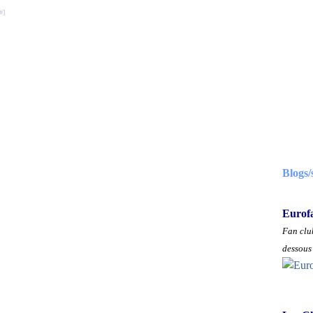
#
]
Blogs/
Eurof
Fan club
dessous 