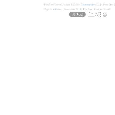
Posté par France12points à 20:30 -
Commentaires [
…
]
- Permalien [
Tags:
Macédoine
,
Eurovision 2018
,
Eye Cue
,
Lost and found