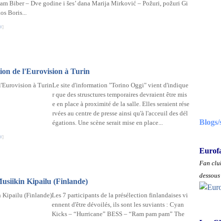
am Biber – Dve godine i šes’ dana Marija Mirković – Požuri, požuri Gi
os Boris...
#
]
tion de l'Eurovision à Turin
Le site d'information "Torino Oggi" vient d'indique
r que des strusctures temporaires devraient être mis
e en place à proximité de la salle. Elles seraient rése
rvées au centre de presse ainsi qu'à l'acceuil des dél
Blogs/
égations. Une scène serait mise en place...
#
]
Eurof
Fan club
dessous 
usiikin Kipailu (Finlande)
Les 7 participants de la présélection finlandaises vi
ennent d'être dévoilés, ils sont les suviants : Cyan
Kicks – “Hurricane” BESS – “Ram pam pam” The