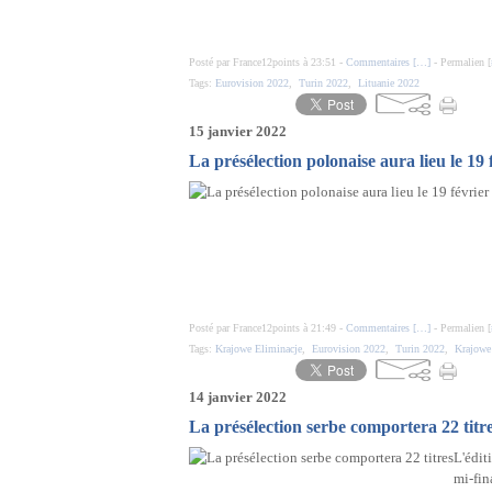
Posté par France12points à 23:51 -
Commentaires [
…
]
- Permalien [
Tags:
Eurovision 2022
,
Turin 2022
,
Lituanie 2022
15 janvier 2022
La présélection polonaise aura lieu le 19 
Posté par France12points à 21:49 -
Commentaires [
…
]
- Permalien [
Tags:
Krajowe Eliminacje
,
Eurovision 2022
,
Turin 2022
,
Krajowe
14 janvier 2022
La présélection serbe comportera 22 titr
L'édit
mi-fin