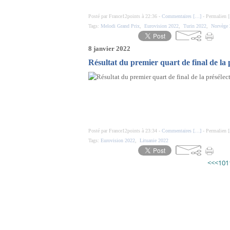
Posté par France12points à 22:36 -
Commentaires [
…
]
- Permalien [
Tags:
Melodi Grand Prix
,
Eurovision 2022
,
Turin 2022
,
Norvège
8 janvier 2022
Résultat du premier quart de final de la 
Posté par France12points à 23:34 -
Commentaires [
…
]
- Permalien [
Tags:
Eurovision 2022
,
Lituanie 2022
<<
<
10
1