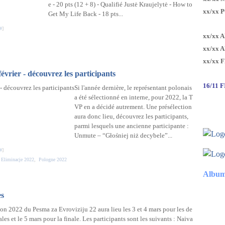
e - 20 pts (12 + 8) - Qualifié Justė Kraujelytė - How to
xx/xx 
Get My Life Back - 18 pts...
#
]
xx/xx 
xx/xx 
xx/xx 
février - découvrez les participants
16/11 
Si l'année dernière, le représentant polonais
a été sélectionné en interne, pour 2022, la T
VP en a décidé autrement. Une présélection
aura donc lieu, découvrez les participants,
parmi lesquels une ancienne participante :
Unmute – “Głośniej niż decybele”...
#
]
 Eliminacje 2022
,
Pologne 2022
Album
es
ion 2022 du Pesma za Evroviziju 22 aura lieu les 3 et 4 mars pour les de
ales et le 5 mars pour la finale. Les participants sont les suivants : Naiva