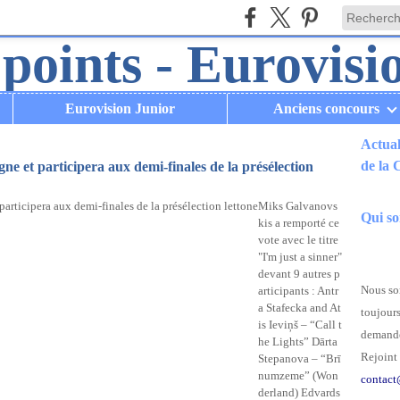
Eurovision Junior
Anciens concours
Actual
de la
ne et participera aux demi-finales de la présélection
.
Miks Galvanovs
Qui s
kis a remporté ce
vote avec le titre
"I'm just a sinner"
devant 9 autres p
Nous som
articipants : Antr
a Stafecka and At
toujours
is Ieviņš – “Call t
demande
he Lights” Dārta
Rejoint 
Stepanova – “Brī
numzeme” (Won
contact
derland) Edvards