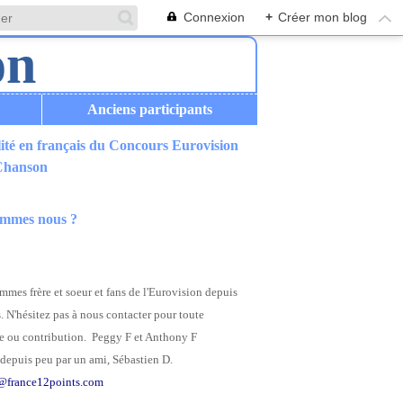
Connexion
+
Créer mon blog
Anciens participants
ité en français du Concours Eurovision
 Chanson
ommes nous ?
mes frère et soeur et fans de l'Eurovision depuis
. N'hésitez pas à nous contacter pour toute
 ou contribution. Peggy F et Anthony F
depuis peu par un ami, Sébastien D.
@france12points.com