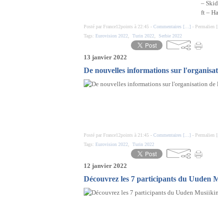
– Skid
ft – Ha
Posté par France12points à 22:45 -
Commentaires [
…
]
- Permalien [
Tags:
Eurovision 2022
,
Turin 2022
,
Serbie 2022
13 janvier 2022
De nouvelles informations sur l'organisa
Posté par France12points à 21:45 -
Commentaires [
…
]
- Permalien [
Tags:
Eurovision 2022
,
Turin 2022
12 janvier 2022
Découvrez les 7 participants du Uuden M