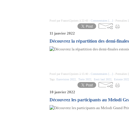
Posté par France12points à 22:43 -
Commentaires [
…
]
- Permalien [
11 janvier 2022
Découvrez la répartition des demi-finale
Posté par France12points à 15:40 -
Commentaires [
…
]
- Permalien [
Tags:
Eurovision 2022
,
Turin 2022
,
Eesti laul 2022
,
Estonie 202
10 janvier 2022
Découvrez les participants au Melodi G