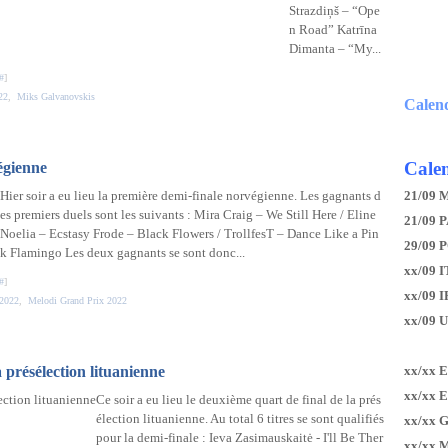
Strazdiņš – “Ope
n Road” Katrīna
Dimanta – “My...
#
]
22
,
Miks Galvanovskis
Calen
Calen
égienne
Hier soir a eu lieu la première demi-finale norvégienne. Les gagnants d
21/09 
es premiers duels sont les suivants : Mira Craig – We Still Here / Eline
21/09 P
Noelia – Ecstasy Frode – Black Flowers / TrollfesT – Dance Like a Pin
29/09 
k Flamingo Les deux gagnants se sont donc...
xx/09 I
#
]
xx/09 
 2022
,
Melodi Grand Prix 2022
xx/09 
 présélection lituanienne
xx/xx 
xx/xx 
Ce soir a eu lieu le deuxième quart de final de la prés
élection lituanienne. Au total 6 titres se sont qualifiés
xx/xx 
pour la demi-finale : Ieva Zasimauskaitė - I'll Be Ther
xx/xx 