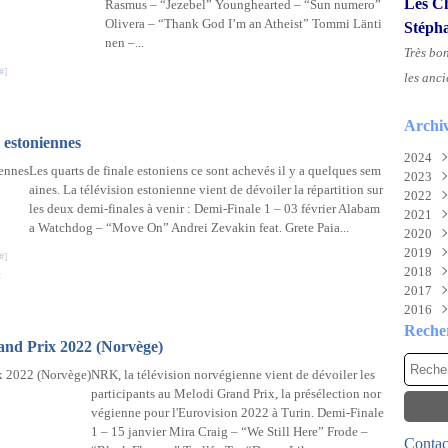
Les Ch
Rasmus – “Jezebel” Younghearted – “Sun numero”
Olivera – “Thank God I’m an Atheist” Tommi Länti
Stéph
nen –...
Très bo
#
]
les anci
Archi
s estoniennes
2024
Les quarts de finale estoniens ce sont achevés il y a quelques sem
2023
Aoû
aines. La télévision estonienne vient de dévoiler la répartition sur
2022
Juil
Nov
les deux demi-finales à venir : Demi-Finale 1 – 03 février Alabam
2021
Juin
Sep
Déc
a Watchdog – “Move On” Andrei Zevakin feat. Grete Paia...
2020
Mai
Mai
Déc
2019
Févr
Mar
Nov
Déc
#
]
2018
Févr
Oct
Nov
Déc
2
2017
Janv
Sep
Oct
Nov
Déc
2016
Aoû
Mai
Oct
Nov
Déc
Juil
Mar
Aoû
Oct
Nov
Déc
Reche
rand Prix 2022 (Norvège)
Mai
Févr
Juil
Sep
Oct
Nov
Avri
Janv
Mai
Aoû
Sep
Oct
NRK, la télévision norvégienne vient de dévoiler les
Mar
Avri
Juil
Aoû
Sep
participants au Melodi Grand Prix, la présélection nor
Févr
Mar
Juin
Juil
Aoû
végienne pour l'Eurovision 2022 à Turin. Demi-Finale
Janv
Févr
Mai
Juin
Juil
1 – 15 janvier Mira Craig – “We Still Here” Frode –
Contact
Janv
Avri
Mai
Juin