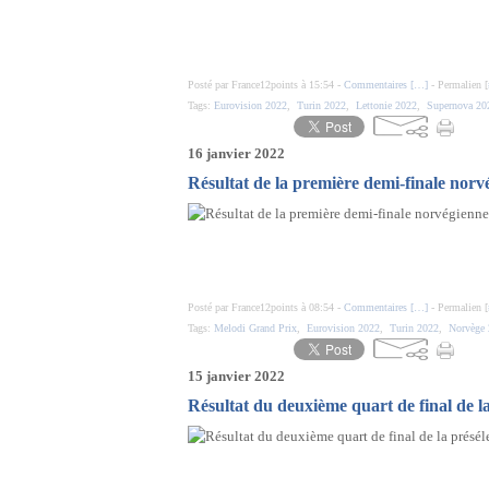
Posté par France12points à 15:54 -
Commentaires [
…
]
- Permalien [
Tags:
Eurovision 2022
,
Turin 2022
,
Lettonie 2022
,
Supernova 20
16 janvier 2022
Résultat de la première demi-finale norv
Posté par France12points à 08:54 -
Commentaires [
…
]
- Permalien [
Tags:
Melodi Grand Prix
,
Eurovision 2022
,
Turin 2022
,
Norvège
15 janvier 2022
Résultat du deuxième quart de final de la