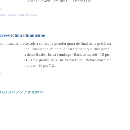
“Black Flowers” TrollfesT – “Dance Like...
Mar
Avri
Mai
Févr
Mar
#
]
Janv
Févr
 2022
,
Melodi Grand Prix 2022
Janv
présélection lituanienne
Ce soir a eu lieu la premier quart de final de la présélect
ion lituanienne. Au total 6 titres se sont qualifiés pour l
a demi-finale : Erica Jennings - Back to myself - 18 pts
(12 + 6) Qualifié Augustė Vedrickaitė - Before you're 6f
t under - 16 pts (12...
#
]
30
40
50
60
70
80
90
100
1
12
13
14
15
16
17
18
19
20
>
>>