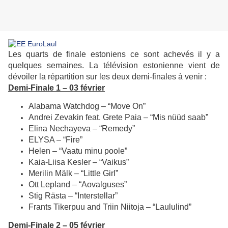
Les quarts de finale estoniens ce sont achevés il y a
quelques semaines. La télévision estonienne vient de
dévoiler la répartition sur les deux demi-finales à venir :
Demi-Finale 1 – 03 février
Alabama Watchdog – “Move On”
Andrei Zevakin feat. Grete Paia – “Mis nüüd saab”
Elina Nechayeva – “Remedy”
ELYSA – “Fire”
Helen – “Vaatu minu poole”
Kaia-Liisa Kesler – “Vaikus”
Merilin Mälk – “Little Girl”
Ott Lepland – “Aovalguses”
Stig Rästa – “Interstellar”
Frants Tikerpuu and Triin Niitoja – “Laululind”
Demi-Finale 2 – 05 février