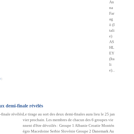
An
na
Far
ag
ò (I
tali
e)
AS
HL
EY
(Ita
li
e)...
#
]
ux demi-finale révélés
Le tirage au sort des deux demi-finales aura lieu le 25 jan
vier prochain. Les membres de chacun des 6 groupes vie
nnent d'être dévoilés : Groupe 1 Albanie Croatie Montén
égro Macedoine Serbie Slovénie Groupe 2 Danemark Au