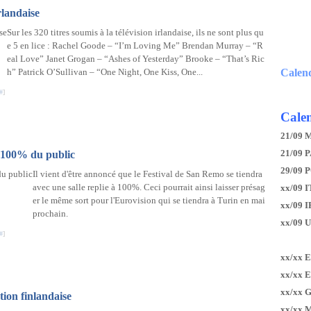
rlandaise
Sur les 320 titres soumis à la télévision irlandaise, ils ne sont plus qu
e 5 en lice : Rachel Goode – “I’m Loving Me” Brendan Murray – “R
eal Love” Janet Grogan – “Ashes of Yesterday” Brooke – “That’s Ric
h” Patrick O’Sullivan – “One Night, One Kiss, One...
Calen
#
]
Calen
21/09 
21/09 P
c 100% du public
29/09 
Il vient d'être annoncé que le Festival de San Remo se tiendra
avec une salle replie à 100%. Ceci pourrait ainsi laisser présag
xx/09 I
er le même sort pour l'Eurovision qui se tiendra à Turin en mai
xx/09 
prochain.
xx/09 
#
]
xx/xx 
xx/xx 
xx/xx 
tion finlandaise
xx/xx 