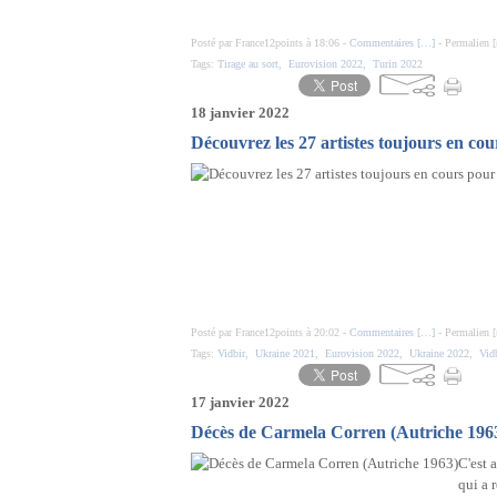
Posté par France12points à 18:06 -
Commentaires [
…
]
- Permalien [
Tags:
Tirage au sort
,
Eurovision 2022
,
Turin 2022
18 janvier 2022
Découvrez les 27 artistes toujours en cou
Posté par France12points à 20:02 -
Commentaires [
…
]
- Permalien [
Tags:
Vidbir
,
Ukraine 2021
,
Eurovision 2022
,
Ukraine 2022
,
Vid
17 janvier 2022
Décès de Carmela Corren (Autriche 196
C'est 
qui a 