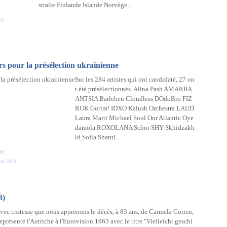
stralie Finlande Islande Norvège...
#
]
rs pour la présélection ukrainienne
Sur les 284 artistes qui ont candidaté, 27 on
t été présélectionnés. Alina Pash AMARIIA
ANTSIA Barleben Cloudless DOdoBro FIZ
RUK Gorim! IDXO Kalush Orchestra LAUD
Laura Marti Michael Soul Our Atlantic Oye
damola ROXOLANA Schor SHY Skhidzakh
id Sofia Shanti...
#
]
bir 2022
3)
avec tristesse que nous apprenons le décès, à 83 ans, de Carmela Corren,
représenté l'Autriche à l'Eurovision 1963 avec le titre "Vielleicht geschi