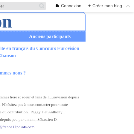
Connexion
+
Créer mon blog
Anciens participants
ité en français du Concours Eurovision
 Chanson
ommes nous ?
mes frère et soeur et fans de l'Eurovision depuis
. N'hésitez pas à nous contacter pour toute
 ou contribution. Peggy F et Anthony F
depuis peu par un ami, Sébastien D.
@france12points.com