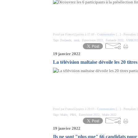
Posté par France12points à 17:09 -
Commentaires [
…
]
- Permalien [
Tags:
Finlande
,
umk
,
Eurovision 2022
,
Finlande 2022
,
UMK202
19 janvier 2022
La télévision maltaise dévoile les 20 titre
Posté par France12points à 20:03 -
Commentaires [
…
]
- Permalien [
Tags:
Malte
,
PBS
,
Eurovision 2022
,
Malte 2022
19 janvier 2022
Ils ne sont "plus que" 66 candidats pour