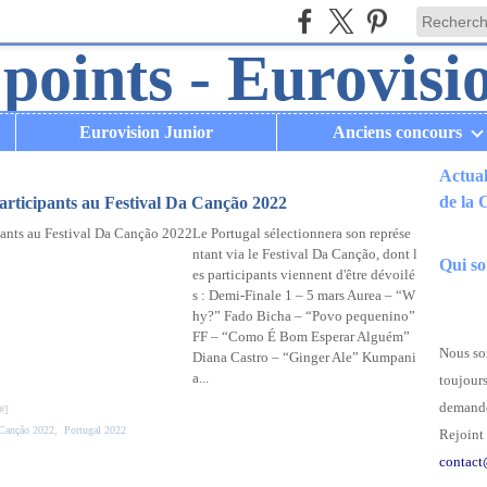
Eurovision Junior
Anciens concours
Actual
de la
participants au Festival Da Canção 2022
Le Portugal sélectionnera son représe
.
ntant via le Festival Da Canção, dont l
Qui s
es participants viennent d'être dévoilé
s : Demi-Finale 1 – 5 mars Aurea – “W
hy?” Fado Bicha – “Povo pequenino”
FF – “Como É Bom Esperar Alguém”
Nous som
Diana Castro – “Ginger Ale” Kumpani
a...
toujours
demande
#
]
 Canção 2022
,
Portugal 2022
Rejoint 
contact