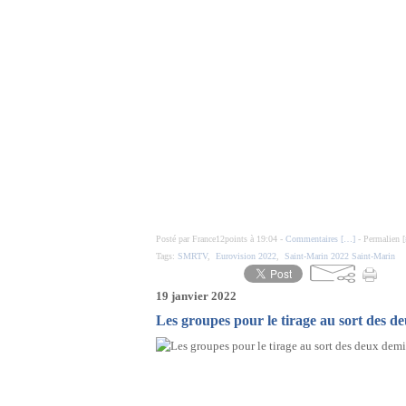
Posté par France12points à 19:04 -
Commentaires [
…
]
- Permalien [
Tags:
SMRTV
,
Eurovision 2022
,
Saint-Marin 2022 Saint-Marin
19 janvier 2022
Les groupes pour le tirage au sort des de