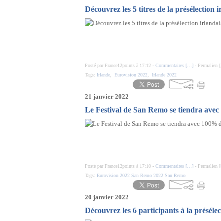
Découvrez les 5 titres de la présélection i
Posté par France12points à 17:12 -
Commentaires [
…
]
- Permalien [
Tags:
Irlande
,
Eurovision 2022
,
Irlande 2022
21 janvier 2022
Le Festival de San Remo se tiendra ave
Posté par France12points à 17:10 -
Commentaires [
…
]
- Permalien [
Tags:
Eurovision 2022 San Remo 2022 San Remo
20 janvier 2022
Découvrez les 6 participants à la présélec