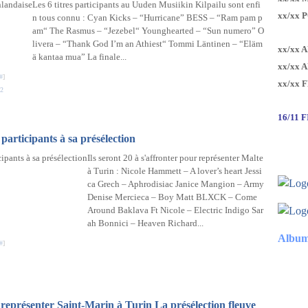
Les 6 titres participants au Uuden Musiikin Kilpailu sont enfi
xx/xx 
n tous connu : Cyan Kicks – “Hurricane” BESS – “Ram pam p
am“ The Rasmus – “Jezebel“ Younghearted – “Sun numero” O
livera – “Thank God I’m an Athiest“ Tommi Läntinen – “Eläm
xx/xx 
ä kantaa mua” La finale...
xx/xx 
#
]
xx/xx 
2
16/11 
s participants à sa présélection
Ils seront 20 à s'affronter pour représenter Malte
à Turin : Nicole Hammett – A lover’s heart Jessi
ca Grech – Aphrodisiac Janice Mangion – Army
Denise Mercieca – Boy Matt BLXCK – Come
Around Baklava Ft Nicole – Electric Indigo Sar
ah Bonnici – Heaven Richard...
Album
#
]
 représenter Saint-Marin à Turin La présélection fleuve