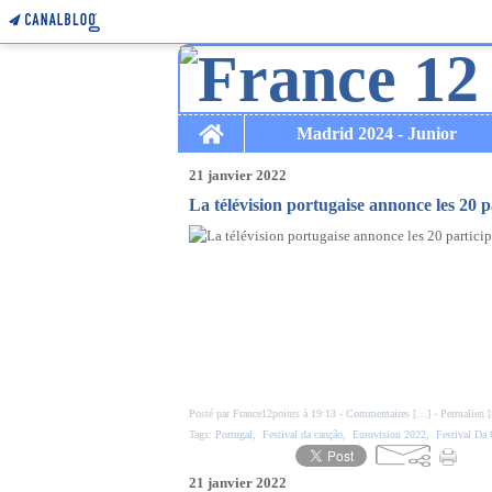
Home
Madrid 2024 - Junior
21 janvier 2022
La télévision portugaise annonce les 20 
Posté par France12points à 19:13 -
Commentaires [
…
]
- Permalien [
Tags:
Portugal
,
Festival da canção
,
Eurovision 2022
,
Festival Da
21 janvier 2022