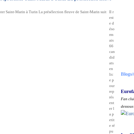
Il r
est
e d
éso
rm
ais
66
can
did
ats
en
Blogs/
lic
e p
our
Eurof
rep
rés
Fan club
ent
dessous 
er l
a p
etit
e ré
pu