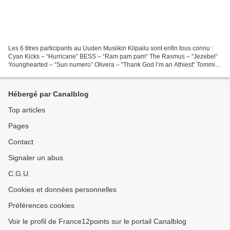
Les 6 titres participants au Uuden Musiikin Kilpailu sont enfin tous connu :
Cyan Kicks – “Hurricane” BESS – “Ram pam pam“ The Rasmus – “Jezebel“
Younghearted – “Sun numero” Olivera – “Thank God I’m an Athiest“ Tommi
Läntinen – “Elämä kantaa mua” La finale...
Hébergé par Canalblog
Top articles
Pages
Contact
Signaler un abus
C.G.U.
Cookies et données personnelles
Préférences cookies
Voir le profil de France12points sur le portail Canalblog