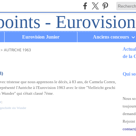
Eurovision Junior
Anciens concours
Actual
>
AUTRICHE 1963
de la
.
3)
Qui s
avec tristesse que nous apprenons le décès, à 83 ans, de Carmela Corren,
représenté l'Autriche à l'Eurovision 1963 avec le titre "Vielleicht geschi
n Wunder" qui s'était classé 7ème.
Nous som
#
]
toujours
 geschieht ein Wunder
demande
Rejoint 
contact