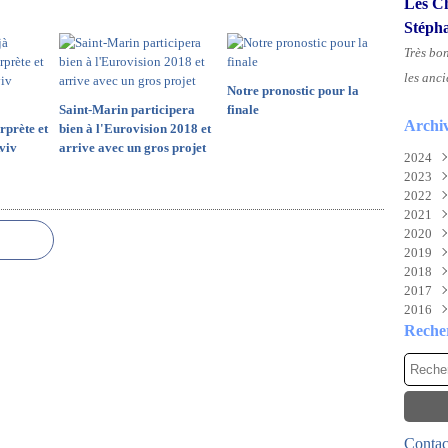
Les Ch
Stéph
Très bo
les anci
Notre pronostic pour la
Saint-Marin participera
finale
Archi
rprète et
bien à l'Eurovision 2018 et
Aviv
arrive avec un gros projet
2024
2023
Aoû
2022
Juil
Nov
2021
Juin
Sep
Déc
2020
Mai
Mai
Déc
2019
Févr
Mar
Nov
Déc
2018
Févr
Oct
Nov
Déc
2017
Janv
Sep
Oct
Nov
Déc
2016
Aoû
Mai
Oct
Nov
Déc
Juil
Mar
Aoû
Oct
Nov
Déc
Reche
Mai
Févr
Juil
Sep
Oct
Nov
Avri
Janv
Mai
Aoû
Sep
Oct
Mar
Avri
Juil
Aoû
Sep
Févr
Mar
Juin
Juil
Aoû
Janv
Févr
Mai
Juin
Juil
Contact
Janv
Avri
Mai
Juin