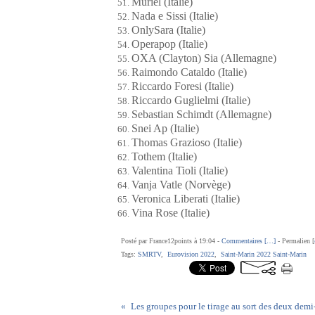
Muriel (Italie)
Nada e Sissi (Italie)
OnlySara (Italie)
Operapop (Italie)
OXA (Clayton) Sia (Allemagne)
Raimondo Cataldo (Italie)
Riccardo Foresi (Italie)
Riccardo Guglielmi (Italie)
Sebastian Schimdt (Allemagne)
Snei Ap (Italie)
Thomas Grazioso (Italie)
Tothem (Italie)
Valentina Tioli (Italie)
Vanja Vatle (Norvège)
Veronica Liberati (Italie)
Vina Rose (Italie)
Posté par France12points à 19:04 -
Commentaires [
…
]
- Permalien [
Tags:
SMRTV
,
Eurovision 2022
,
Saint-Marin 2022 Saint-Marin