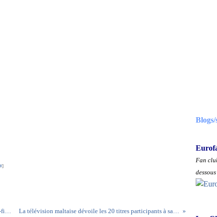
Blogs/
Eurof
Fan club
#
]
dessous 
Les groupes pour le tirage au sort des deux demi-finale révélés
La télévision maltaise dévoile les 20 titres participants à sa présélection