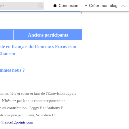
Connexion
+
Créer mon blog
Anciens participants
ité en français du Concours Eurovision
 SUIT SON COURS
 Chanson
ommes nous ?
mes frère et soeur et fans de l'Eurovision depuis
. N'hésitez pas à nous contacter pour toute
 ou contribution. Peggy F et Anthony F
depuis peu par un ami, Sébastien D.
@france12points.com