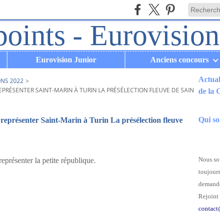
Eurovision Junior
Anciens concours
Actual
ONS 2022
>
EPRÉSENTER SAINT-MARIN À TURIN LA PRÉSÉLECTION FLEUVE DE SAINT-MARIN
de la
.
Qui s
 représenter Saint-Marin à Turin La présélection fleuve
Nous som
représenter la petite république.
toujours
demande
Rejoint 
contact