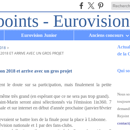
Eurovision Junior
Anciens concours
Actual
018
>
 2018 ET ARRIVE AVEC UN GROS PROJET
de la
.
Qui s
on 2018 et arrive avec un gros projet
nt le doute sur sa participation, mais finalement la petite
Nous som
t même très grand (en espérant que ce ne sera pas trop grand).
toujours
Saint-Marin seront ainsi sélectionnés via l'émission 1in360. 7
ale et sur internet en début d'année prochaine (janvier/février
demande
Rejoint 
devraient se battre lors de la finale pour la place à Lisbonne.
contact
élévision nationale et 1 par des fans-clubs.