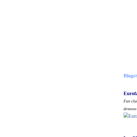
Blogs/
Eurof
Fan club
dessous 