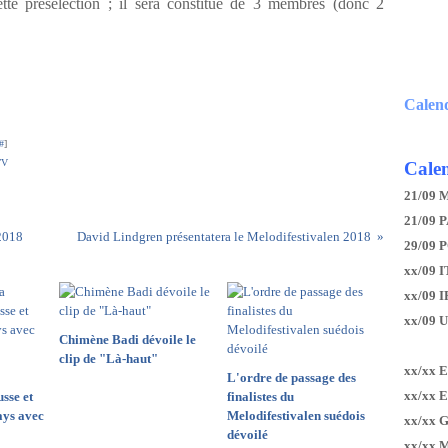
ette présélection ; il sera constitué de 3 membres (donc 2
Calen
#
]
TV
Calen
21/09 
21/09 P
 2018
David Lindgren présentatera le Melodifestivalen 2018
29/09 
xx/09 I
xx/09 
xx/09 
Chimène Badi dévoile le
clip de "Là-haut"
xx/xx 
L'ordre de passage des
xx/xx 
sse et
finalistes du
ays avec
Melodifestivalen suédois
xx/xx 
dévoilé
xx/xx 