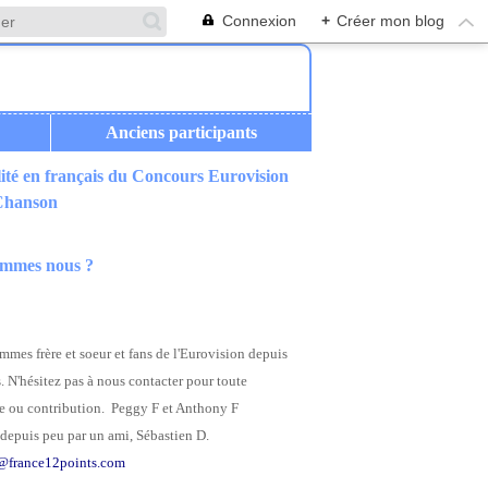
Connexion
+
Créer mon blog
Anciens participants
ité en français du Concours Eurovision
 Chanson
ommes nous ?
mes frère et soeur et fans de l'Eurovision depuis
. N'hésitez pas à nous contacter pour toute
 ou contribution. Peggy F et Anthony F
depuis peu par un ami, Sébastien D.
@france12points.com