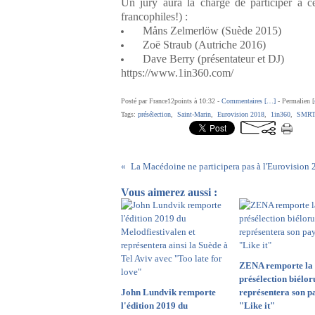
Un jury aura la charge de participer à c
francophiles!) :
Måns Zelmerlöw (Suède 2015)
Zoë Straub (Autriche 2016)
Dave Berry (présentateur et DJ)
https://www.1in360.com/
Posté par France12points à 10:32 -
Commentaires [
…
]
- Permalien [
Tags:
présélection
,
Saint-Marin
,
Eurovision 2018
,
1in360
,
SMR
La Macédoine ne participera pas à l'Eurovision
Vous aimerez aussi :
ZENA remporte la
présélection biéloru
John Lundvik remporte
représentera son p
l'édition 2019 du
"Like it"