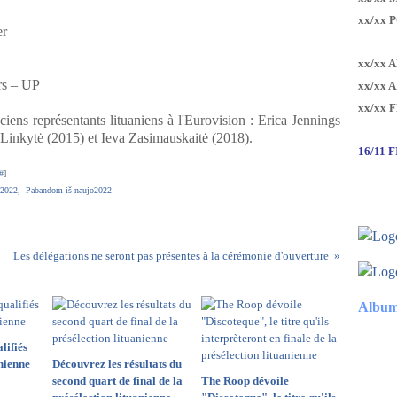
xx/xx 
er
xx/xx 
rs – UP
xx/xx 
xx/xx 
ciens représentants lituaniens à l'Eurovision : Erica Jennings
 Linkytė (2015) et Ieva Zasimauskaitė (2018).
16/11 
#
]
 2022
,
Pabandom iš naujo2022
Les délégations ne seront pas présentes à la cérémonie d'ouverture
Album
lifiés
anienne
Découvrez les résultats du
second quart de final de la
The Roop dévoile