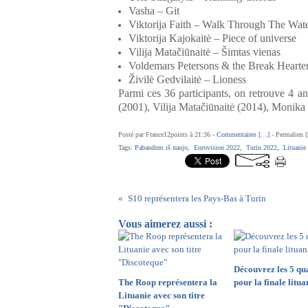
Vasha – Git
Viktorija Faith – Walk Through The Wat
Viktorija Kajokaitė – Piece of universe
Vilija Matačiūnaitė – Šimtas vienas
Voldemars Petersons & the Break Hearte
Živilė Gedvilaitė – Lioness
Parmi ces 36 participants, on retrouve 4 an
(2001), Vilija Matačiūnaitė (2014), Monika
Posté par France12points à 21:36 -
Commentaires [
…
]
- Permalien [
Tags:
Pabandom iš naujo
,
Eurovision 2022
,
Turin 2022
,
Lituanie
S10 représentera les Pays-Bas à Turin
Vous aimerez aussi :
Découvrez les 5 qua
The Roop représentera la
pour la finale litu
Lituanie avec son titre