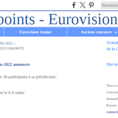
Eurovision Junior
Anciens concours
Actual
ONS 2022
>
 2022 ANNONCÉS
de la
.
Qui s
jo 2022 annoncés
s 36 participants à sa présélection :
Nous som
toujours
u’re 6 ft under
demande
Rejoint 
contact