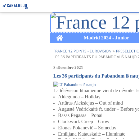
Home
Madrid 2024 - Junior
FRANCE 12 POINTS - EUROVISION
>
PRÉSÉLECTI
LES 36 PARTICIPANTS DU PABANDOM IŠ NAUJO
8 décembre 2021
Les 36 participants du Pabandom iš nau
La télévision lituanienne vient de dévoiler le
Aldegunda – Holiday
Artūras Aleksiejus – Out of mind
Augustė Vedrickaitė ft. under – Before yo
Basas Pegasas – Ponai
Clockwork Creep – Grow
Elonas Pokanevič – Someday
Emilijana Katauskaitė – Illuminate