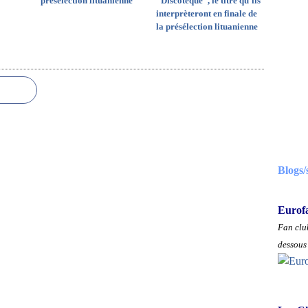
présélection lituanienne
"Discoteque", le titre qu'ils
interprèteront en finale de
la présélection lituanienne
Blogs/
Eurof
Fan club
dessous 