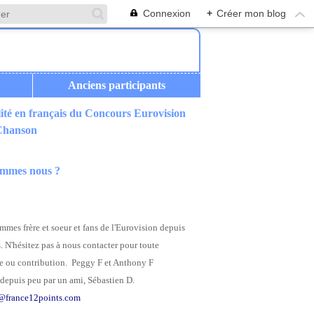
Connexion
+
Créer mon blog
Anciens participants
ité en français du Concours Eurovision
 Chanson
ommes nous ?
mes frère et soeur et fans de l'Eurovision depuis
. N'hésitez pas à nous contacter pour toute
 ou contribution. Peggy F et Anthony F
depuis peu par un ami, Sébastien D.
@france12points.com