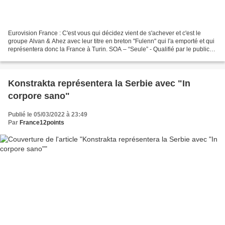
Eurovision France : C'est vous qui décidez vient de s'achever et c'est le
groupe Alvan & Ahez avec leur titre en breton "Fulenn" qui l'a emporté et qui
représentera donc la France à Turin. SOA – “Seule” - Qualifié par le public
Joan – “Madame” Saam –...
Konstrakta représentera la Serbie avec "In
corpore sano"
Publié le 05/03/2022 à 23:49
Par
France12points