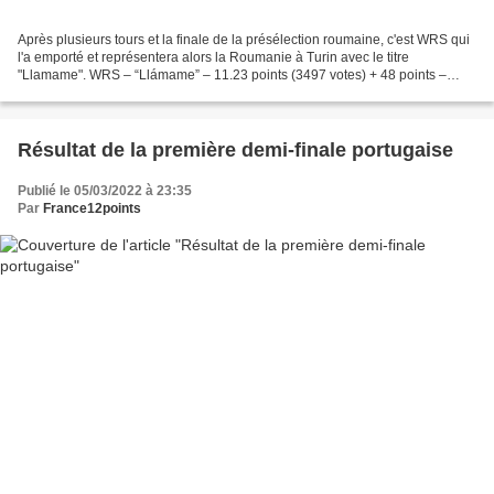
Après plusieurs tours et la finale de la présélection roumaine, c'est WRS qui
l'a emporté et représentera alors la Roumanie à Turin avec le titre
"Llamame". WRS – “Llámame” – 11.23 points (3497 votes) + 48 points –
59.23 points Kyrie Mendél – “Hurricane”...
Résultat de la première demi-finale portugaise
Publié le 05/03/2022 à 23:35
Par
France12points