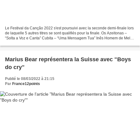
Le Festival da Canção 2022 s'est poursuivi avec la seconde demi-finale lors
de laquelle 5 autres titres se sont qualifiés pour la finale. Os Azeitonas –
“Solta a Voz e Canta” Cubita – “Uma Mensagem Tua” Inês Homem de Melo
– “Fome de Viagem” - Qualifié...
Marius Bear représentera la Suisse avec "Boys
do cry"
Publié le 08/03/2022 à 21:15
Par
France12points