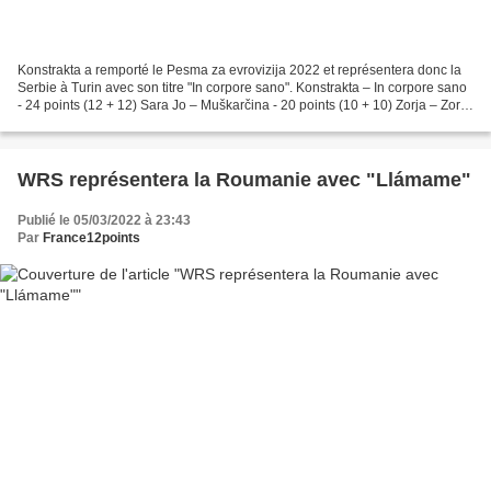
Konstrakta a remporté le Pesma za evrovizija 2022 et représentera donc la
Serbie à Turin avec son titre "In corpore sano". Konstrakta – In corpore sano
- 24 points (12 + 12) Sara Jo – Muškarčina - 20 points (10 + 10) Zorja – Zorja
- 16 points (8 + 8)...
WRS représentera la Roumanie avec "Llámame"
Publié le 05/03/2022 à 23:43
Par
France12points