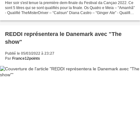
Hier soir s'est tenue la première dem-finale du Festival da Cançao 2022. Ce
sont 5 titres qui se sont qualifiés pour la finale. Os Quatro e Meia – “Amanhã”
- Qualifié TheMisterDriver – “Calisun” Diana Castro – “Ginger Ale” - Qualifié
FF – “Como É Bom...
REDDI représentera le Danemark avec "The
show"
Publié le 05/03/2022 à 23:27
Par
France12points