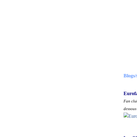
Blogs/
Eurof
Fan club
dessous 