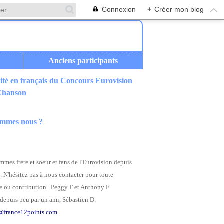
Connexion
+
Créer mon blog
Anciens participants
ité en français du Concours Eurovision
 Chanson
ommes nous ?
mes frère et soeur et fans de l'Eurovision depuis
. N'hésitez pas à nous contacter pour toute
 ou contribution. Peggy F et Anthony F
depuis peu par un ami, Sébastien D.
@france12points.com