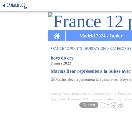
Home
Madrid 2024 - Junior
FRANCE 12 POINTS - EUROVISION
>
CATEGORIES
boys do cry
8 mars 2022
Marius Bear représentera la Suisse avec
Posté par France12points à 21:15 -
Commentaires [
…
]
- Permalien [
Tags:
Suisse
,
Eurovision 2022
,
Boys do cry
,
Marius Bear
,
Suiss