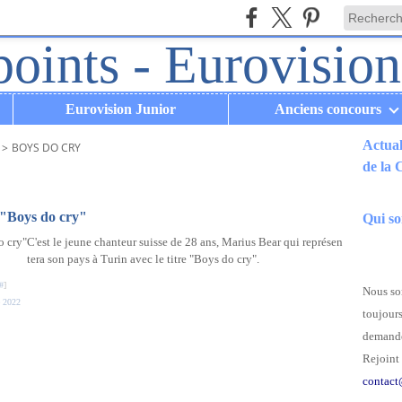
Eurovision Junior
Anciens concours
Actual
>
BOYS DO CRY
de la
.
 "Boys do cry"
Qui s
C'est le jeune chanteur suisse de 28 ans, Marius Bear qui représen
tera son pays à Turin avec le titre "Boys do cry".
#
]
Nous som
e 2022
toujours
demande
Rejoint 
contact