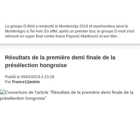
Le groupe D-Moll a remporté le Montevizija 2019 et représentera ainsi le
Monténégro à Tel Aviv. En effet, après un premier tour, le groupe D-moll s'est
retrouvé en super final contre Ivana Popović-Martinović et son titre
"Nevinost". Mais à l'issu de cette...
Résultats de la première demi finale de la
présélection hongroise
Publié le 09/02/2019 à 23:28
Par
France12points