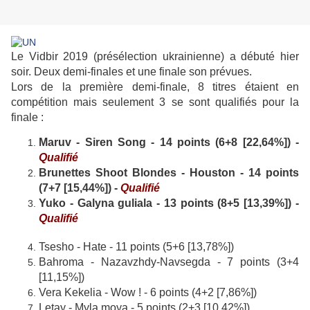
Le Vidbir 2019 (présélection ukrainienne) a débuté hier
soir. Deux demi-finales et une finale son prévues.
Lors de la première demi-finale, 8 titres étaient en
compétition mais seulement 3 se sont qualifiés pour la
finale :
Maruv - Siren Song - 14 points (6+8 [22,64%]) -
Qualifié
Brunettes Shoot Blondes - Houston - 14 points
(7+7 [15,44%])
-
Qualifié
Yuko - Galyna guliala - 13 points (8+5 [13,39%])
-
Qualifié
Tsesho - Hate - 11 points (5+6 [13,78%])
Bahroma - Nazavzhdy-Navsegda - 7 points (3+4
[11,15%])
Vera Kekelia - Wow ! - 6 points (4+2 [7,86%])
Letay - Myla moya - 5 points (2+3 [10,42%])