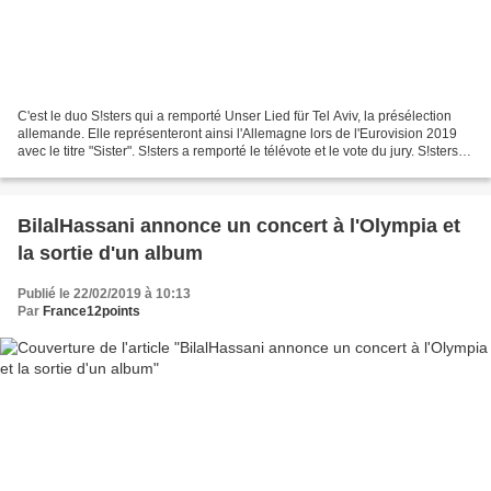
C'est le duo S!sters qui a remporté Unser Lied für Tel Aviv, la présélection
allemande. Elle représenteront ainsi l'Allemagne lors de l'Eurovision 2019
avec le titre "Sister". S!sters a remporté le télévote et le vote du jury. S!sters -
SIster - 30 points...
BilalHassani annonce un concert à l'Olympia et
la sortie d'un album
Publié le 22/02/2019 à 10:13
Par
France12points