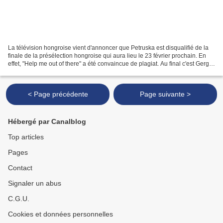
La télévision hongroise vient d'annoncer que Petruska est disqualifié de la
finale de la présélection hongroise qui aura lieu le 23 février prochain. En
effet, "Help me out of there" a été convaincue de plagiat. Au final c'est Gergő
Oláh qui se qualifie...
< Page précédente
Page suivante >
Hébergé par Canalblog
Top articles
Pages
Contact
Signaler un abus
C.G.U.
Cookies et données personnelles