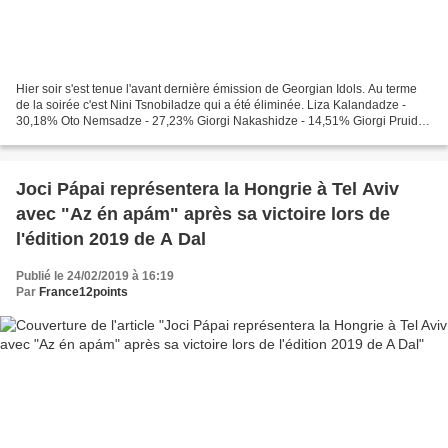
Hier soir s'est tenue l'avant dernière émission de Georgian Idols. Au terme
de la soirée c'est Nini Tsnobiladze qui a été éliminée. Liza Kalandadze -
30,18% Oto Nemsadze - 27,23% Giorgi Nakashidze - 14,51% Giorgi Pruidze
- 14,35% Nini Tsnobiladze - 13,73%...
Joci Pápai représentera la Hongrie à Tel Aviv
avec "Az én apám" après sa victoire lors de
l'édition 2019 de A Dal
Publié le 24/02/2019 à 16:19
Par
France12points