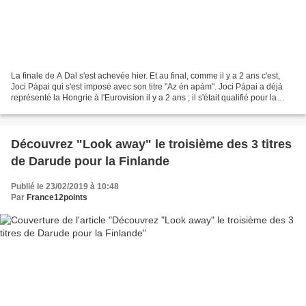
La finale de A Dal s'est achevée hier. Et au final, comme il y a 2 ans c'est,
Joci Pápai qui s'est imposé avec son titre "Az én apám". Joci Pápai a déjà
représenté la Hongrie à l'Eurovision il y a 2 ans ; il s'était qualifié pour la
finale et avait atteint...
Découvrez "Look away" le troisième des 3 titres
de Darude pour la Finlande
Publié le 23/02/2019 à 10:48
Par
France12points