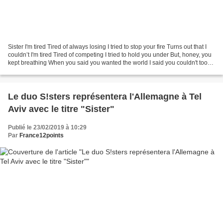
Sister I'm tired Tired of always losing I tried to stop your fire Turns out that I
couldn’t I'm tired Tired of competing I tried to hold you under But, honey, you
kept breathing When you said you wanted the world I said you couldn't too
You were walking...
Le duo S!sters représentera l'Allemagne à Tel
Aviv avec le titre "Sister"
Publié le 23/02/2019 à 10:29
Par
France12points