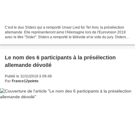
C'est le duo S!sters qui a remporté Unser Lied für Tel Aviv, la présélection
allemande. Elle représenteront ainsi l'Allemagne lors de l'Eurovision 2019
avec le titre "Sister". S!sters a remporté le télévote et le vote du jury. S!sters -
SIster - 30 points...
Le nom des 6 participants à la présélection
allemande dévoilé
Publié le 11/11/2018 à 09:48
Par
France12points