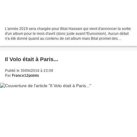
L'année 2019 sera chargée pour Bilal Hassani qui vient d'annoncer la sortie
d'un album pour le mois d'avril (donc juste avant l'Eurovision). Aucun détail
n'a été donné quand au contenu de cet album mais Bilal promet des
surprises. Par ailleurs, le duo...
Il Volo était à Paris...
Publié le 30/06/2016 à 23:08
Par
France12points