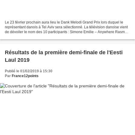
Le 23 février prochain aura lieu le Dank Melodi Grand Prix lors duquel le
représentant danois à Tel Aviv sera sélectionné. La télévision danoise vient
de dévoiler le nom des 10 participants : Simone Emilie – Anywhere Rasmus
Faartoft – Hold My Breath Leeloo...
Résultats de la première demi-finale de l'Eesti
Laul 2019
Publié le 01/02/2019 à 15:30
Par
France12points