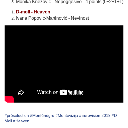
Monika Knezović - Nepogrješivo - 4 points (0+2+1+1)
D-moll - Heaven
Ivana Popović-Martinović - Nevinost
#présélection
#Monténégro
#Montevizija
#Eurovision 2019
#D-
Moll
#Heaven