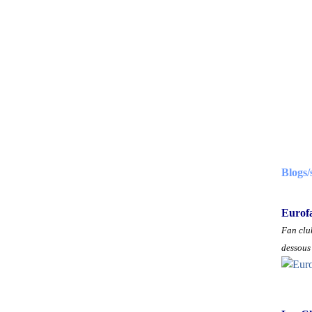
Blogs/
Eurof
Fan club
dessous 