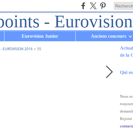
Eurovision Junior
Anciens concours
Actual
- EUROVISION 2016
>
55
de la
.
Qui s
Nous som
toujours
demande
Rejoint 
contact