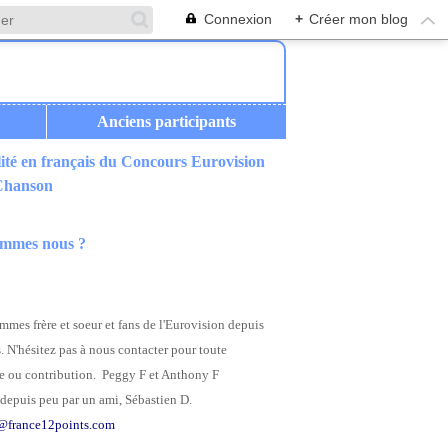
Connexion
+
Créer mon blog
Anciens participants
ité en français du Concours Eurovision
 Chanson
ommes nous ?
mes frère et soeur et fans de l'Eurovision depuis
. N'hésitez pas à nous contacter pour toute
 ou contribution. Peggy F et Anthony F
depuis peu par un ami, Sébastien D.
@france12points.com