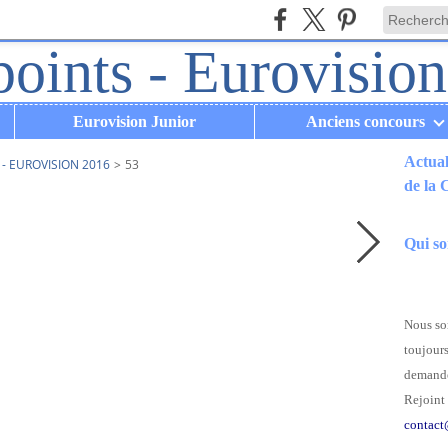
Eurovision Junior
Anciens concours
Actual
- EUROVISION 2016
>
53
de la
.
Qui s
Nous som
toujours
demande
Rejoint 
contact