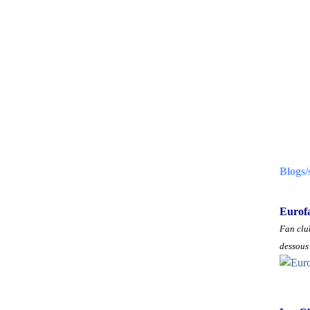
Blogs/
Eurof
Fan club
dessous 