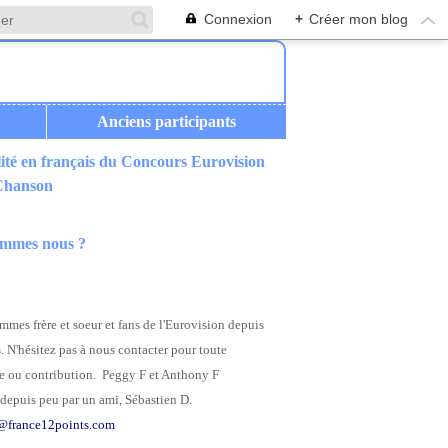
Connexion
+
Créer mon blog
Anciens participants
ité en français du Concours Eurovision
 Chanson
ommes nous ?
mes frère et soeur et fans de l'Eurovision depuis
. N'hésitez pas à nous contacter pour toute
 ou contribution. Peggy F et Anthony F
depuis peu par un ami, Sébastien D.
@france12points.com